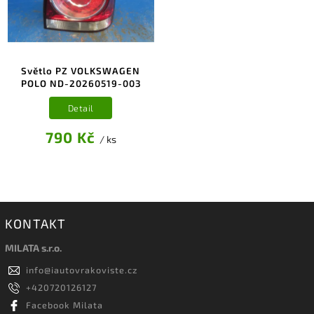
Světlo PZ VOLKSWAGEN
POLO ND-20260519-003
Detail
790 Kč
/ ks
KONTAKT
MILATA s.r.o.
info
@
iautovrakoviste.cz
+420720126127
Facebook Milata