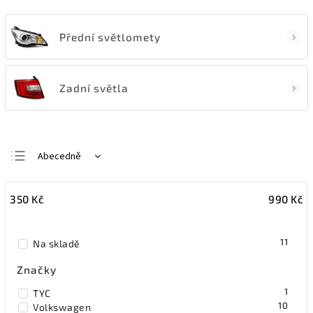
Přední světlomety
Zadní světla
Abecedně
Nejlevnější
350
Kč
990
Kč
Nejdražší
Nejprodávanější
11
Na skladě
Značky
1
TYC
10
Volkswagen