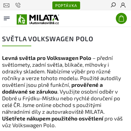
POPTÁVKA
Hledat
SVĚTLA VOLKSWAGEN POLO
Levná světla pro Volkswagen Polo
– přední
světlomety, zadní světla, blikače, mlhovky i
odrazky skladem. Nabízíme výběr pro různé
ročníky a verze tohoto modelu. Použité autodíly
osvětlení jsou plně funkční,
prověřené a
dodávané se zárukou
. Využijte osobní odběr v
Dobré u Frýdku-Místku nebo rychlé doručení po
celé ČR. Jsme online obchod s použitými
náhradními díly z autovrakoviště MILATA.
Ušetřete nákupem použitého osvětlení
pro váš
vůz Volkswagen Polo.