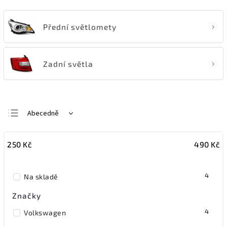
Přední světlomety
Zadní světla
Abecedně
Nejlevnější
250
Kč
490
Kč
Nejdražší
Nejprodávanější
4
Na skladě
Značky
4
Volkswagen