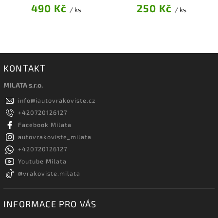
490 Kč
250 Kč
/ ks
/ ks
KONTAKT
MILATA s.r.o.
info
@
iautovrakoviste.cz
+420720126127
Facebook Milata
autovrakoviste_milata
+420720126127
Youtube Milata
@vrakoviste.milata
INFORMACE PRO VÁS