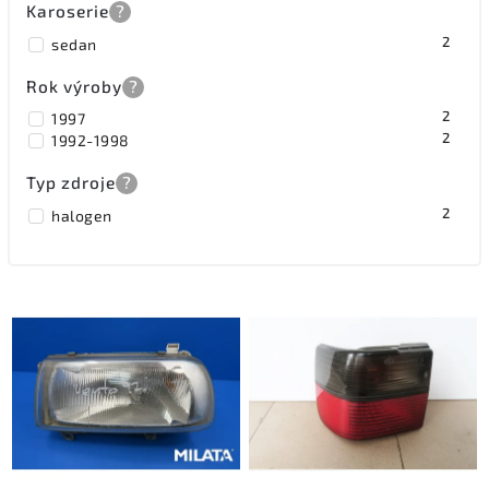
Karoserie
?
2
sedan
Rok výroby
?
2
1997
2
1992-1998
Typ zdroje
?
2
halogen