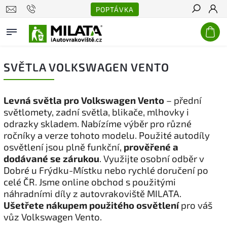
POPTÁVKA
Hledat
SVĚTLA VOLKSWAGEN VENTO
Levná světla pro Volkswagen Vento
– přední
světlomety, zadní světla, blikače, mlhovky i
odrazky skladem. Nabízíme výběr pro různé
ročníky a verze tohoto modelu. Použité autodíly
osvětlení jsou plně funkční,
prověřené a
dodávané se zárukou
. Využijte osobní odběr v
Dobré u Frýdku-Místku nebo rychlé doručení po
celé ČR. Jsme online obchod s použitými
náhradními díly z autovrakoviště MILATA.
Ušetřete nákupem použitého osvětlení
pro váš
vůz Volkswagen Vento.