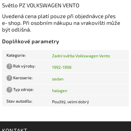
Světlo PZ VOLKSWAGEN VENTO
Uvedená cena platí pouze při objednávce přes
e‑shop. Při osobním nákupu na vrakovišti může
být odlišná.
Doplňkové parametry
Kategorie
:
Zadní světla Volkswagen Vento
?
Rok výroby
:
1992-1998
?
Karoserie
:
sedan
?
Typ zdroje
:
halogen
Stav autodílu
:
Použitý, velmi dobrý
KONTAKT