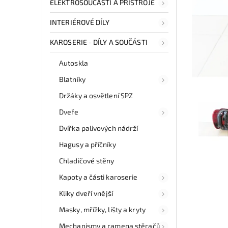
ELEKTROSOUČÁSTI A PŘÍSTROJE
INTERIÉROVÉ DÍLY
KAROSERIE - DÍLY A SOUČÁSTI
Autoskla
Blatníky
Držáky a osvětlení SPZ
Dveře
Dvířka palivových nádrží
Hagusy a příčníky
Chladičové stěny
Kapoty a části karoserie
Kliky dveří vnější
Masky, mřížky, lišty a kryty
Mechanismy a ramena stěračů