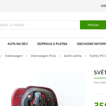
OB
Hledat
AUTA NA DÍLY
DOPRAVA A PLATBA
OBCHODNÍ INFOR
/
Volkswagen
/
Volkswagen Polo
/
Zadní světla
/
Světlo PZ
SVĚ
Kód:
ND0
35