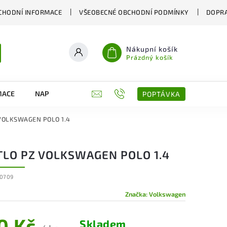
CHODNÍ INFORMACE
VŠEOBECNÉ OBCHODNÍ PODMÍNKY
DOPRA
Nákupní košík
Prázdný košík
MACE
NAPIŠTE NÁM
KONTAKTY
POPTÁVKA
 VOLKSWAGEN POLO 1.4
TLO PZ VOLKSWAGEN POLO 1.4
0709
Značka:
Volkswagen
0 Kč
Skladem