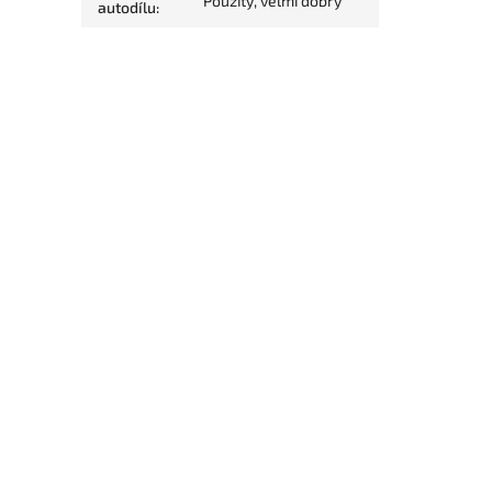
Použitý, velmi dobrý
autodílu
: