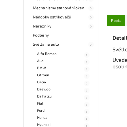
Mechanismy stahování oken
Nádobky ostřikovačů
Popis
Nárazníky
Podběhy
Detai
Světla na auto
Světl
Alfa Romeo
Uvede
Audi
osobn
BMW
Citroën
Dacia
Daewoo
Daihatsu
Fiat
Ford
Honda
Hyundai