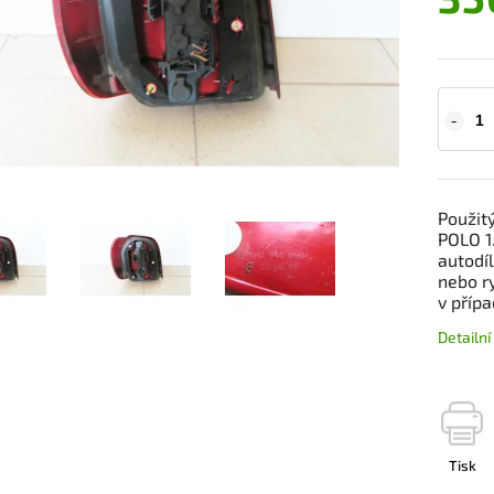
Použit
POLO 1
autodí
nebo r
v příp
Detailn
Tisk