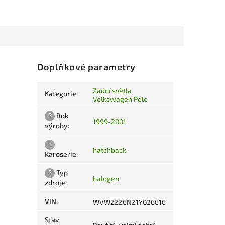
Doplňkové parametry
Zadní světla
Kategorie
:
Volkswagen Polo
?
Rok
1999-2001
výroby
:
?
hatchback
Karoserie
:
?
Typ
halogen
zdroje
:
VIN
:
WVWZZZ6NZ1Y026616
Stav