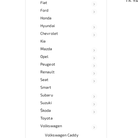
T6 z
Fiat
Ford
kat
Honda
souč
a fun
Hyundai
Chevrolet
Nab
Kia
rych
Sa
Mazda
v
Opel
Peugeot
Renault
Seat
Smart
Subaru
Suzuki
Škoda
Toyota
Volkswagen
Volkswagen Caddy