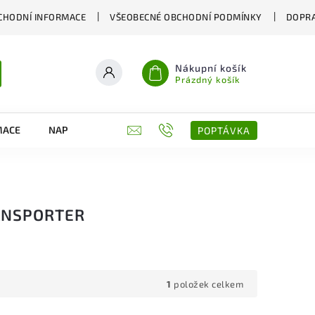
CHODNÍ INFORMACE
VŠEOBECNÉ OBCHODNÍ PODMÍNKY
DOPRA
Nákupní košík
Prázdný košík
MACE
NAPIŠTE NÁM
KONTAKTY
POPTÁVKA
ANSPORTER
1
položek celkem