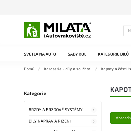
SVĚTLA NA AUTO
SADY KOL
KATEGORIE DÍLŮ
Domů
/
Karoserie - díly a součásti
/
Kapoty a části k
KAPOT
Kategorie
BRZDY A BRZDOVÉ SYSTÉMY
Abecedn
DÍLY NÁPRAV A ŘÍZENÍ