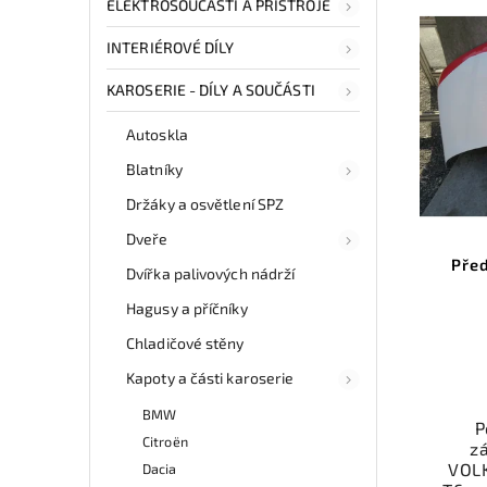
ELEKTROSOUČÁSTI A PŘÍSTROJE
INTERIÉROVÉ DÍLY
KAROSERIE - DÍLY A SOUČÁSTI
Autoskla
Blatníky
Držáky a osvětlení SPZ
Dveře
Pře
Dvířka palivových nádrží
Hagusy a příčníky
Chladičové stěny
Kapoty a části karoserie
BMW
P
Citroën
z
VOL
Dacia