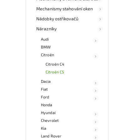
kat
Mechanismy stahování oken
souč
a fun
Nádobky ostřikovačů
Nab
Nárazníky
rych
Audi
Sa
v
BMW
Citroën
Citroën C4
Citroën C5
Dacia
Fiat
Ford
Honda
Hyundai
Chevrolet
Kia
Land Rover