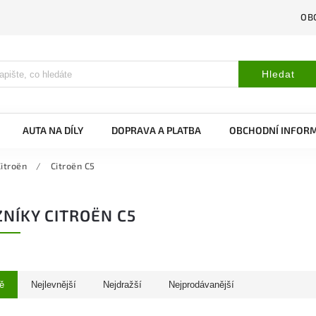
OB
Hledat
AUTA NA DÍLY
DOPRAVA A PLATBA
OBCHODNÍ INFOR
itroën
/
Citroën C5
NÍKY CITROËN C5
ě
Nejlevnější
Nejdražší
Nejprodávanější