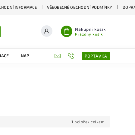
CHODNÍ INFORMACE
VŠEOBECNÉ OBCHODNÍ PODMÍNKY
DOPRA
Nákupní košík
Prázdný košík
MACE
NAPIŠTE NÁM
KONTAKTY
POPTÁVKA
1
položek celkem