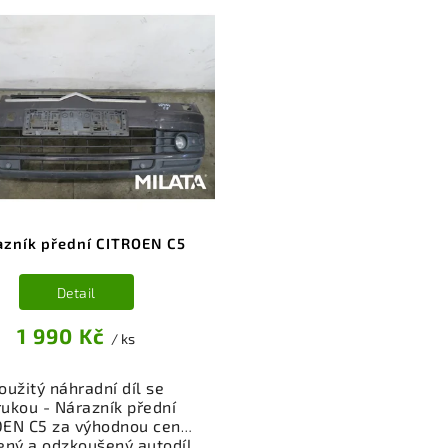
azník přední CITROEN C5
Detail
1 990 Kč
/ ks
oužitý náhradní díl se
rukou - Nárazník přední
OEN C5 za výhodnou cenu.
ený a odzkoušený autodíl