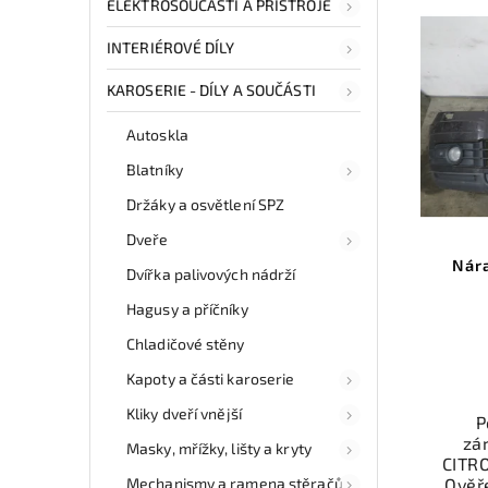
ELEKTROSOUČÁSTI A PŘÍSTROJE
INTERIÉROVÉ DÍLY
KAROSERIE - DÍLY A SOUČÁSTI
Autoskla
Blatníky
Držáky a osvětlení SPZ
Dveře
Nár
Dvířka palivových nádrží
Hagusy a příčníky
Chladičové stěny
Kapoty a části karoserie
Kliky dveří vnější
P
zá
Masky, mřížky, lišty a kryty
CITR
Mechanismy a ramena stěračů
Ověř