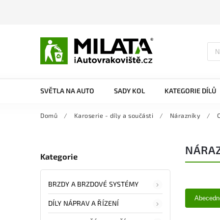
SVĚTLA NA AUTO
SADY KOL
KATEGORIE DÍLŮ
Domů
/
Karoserie - díly a součásti
/
Nárazníky
/
C
NÁRAZ
Kategorie
BRZDY A BRZDOVÉ SYSTÉMY
Abecedn
DÍLY NÁPRAV A ŘÍZENÍ