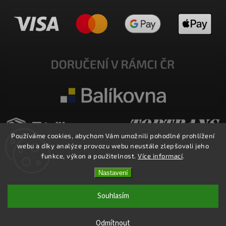
Používáme cookies, abychom Vám umožnili pohodlné prohlížení
webu a díky analýze provozu webu neustále zlepšovali jeho
funkce, výkon a použitelnost.
Více informací
.
Nastavení
Copyright 2026
E-SHOP MILATA
. Všechna práva vyhrazena.
Upravit nastavení cookies
Souhlasím
Vytvořil
Shoptet
| Design
Shoptak.cz.
Odmítnout