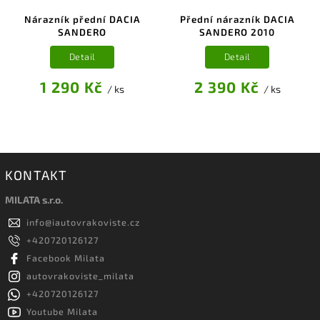
Nárazník přední DACIA
Přední nárazník DACIA
SANDERO
SANDERO 2010
Detail
Detail
1 290 Kč
2 390 Kč
/ ks
/ ks
KONTAKT
MILATA s.r.o.
info
@
iautovrakoviste.cz
+420720126127
Facebook Milata
autovrakoviste_milata
+420720126127
Youtube Milata