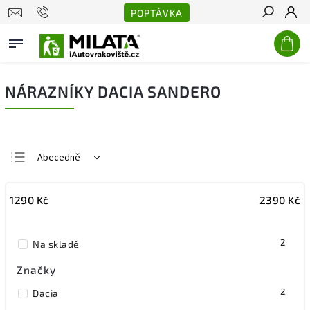
POPTÁVKA
Hledat
NÁRAZNÍKY DACIA SANDERO
Abecedně
Nejlevnější
1290
Kč
2390
Kč
Nejdražší
Nejprodávanější
2
Na skladě
Značky
2
Dacia