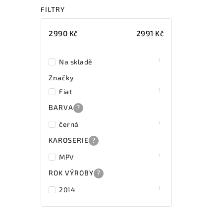
FILTRY
2990
Kč
2991
Kč
1
Na skladě
Značky
1
Fiat
BARVA
?
1
černá
KAROSERIE
?
1
MPV
ROK VÝROBY
?
1
2014