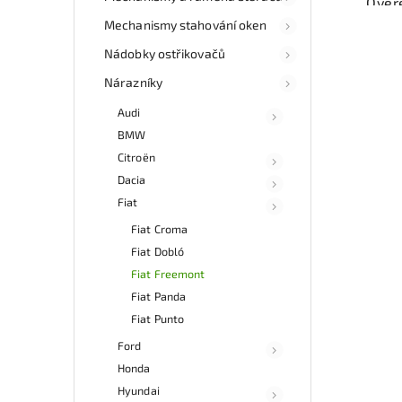
Ověř
kat
Mechanismy stahování oken
souč
a fun
Nádobky ostřikovačů
Nárazníky
Nab
rych
Audi
Sa
BMW
v
Citroën
Dacia
Fiat
Fiat Croma
Fiat Dobló
Fiat Freemont
Fiat Panda
Fiat Punto
Ford
Honda
Hyundai