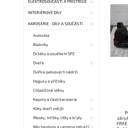
ELEKTROSOUČÁSTI A PŘÍSTROJE
INTERIÉROVÉ DÍLY
KAROSERIE - DÍLY A SOUČÁSTI
Autoskla
Blatníky
Držáky a osvětlení SPZ
Dveře
Dvířka palivových nádrží
Hagusy a příčníky
Chladičové stěny
Kapoty a části karoserie
Kliky dveří vnější
P
Masky, mřížky, lišty a kryty
záru
FREE
Mechanismy a ramena stěračů