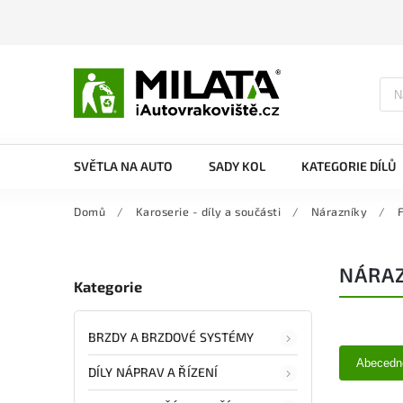
SVĚTLA NA AUTO
SADY KOL
KATEGORIE DÍLŮ
Domů
/
Karoserie - díly a součásti
/
Nárazníky
/
F
NÁRAZ
Kategorie
BRZDY A BRZDOVÉ SYSTÉMY
Abecedn
DÍLY NÁPRAV A ŘÍZENÍ