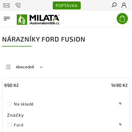
POPTÁVKA
Hledat
NÁRAZNÍKY FORD FUSION
Abecedně
Nejlevnější
990
Kč
1490
Kč
Nejdražší
Nejprodávanější
4
Na skladě
Značky
4
Ford