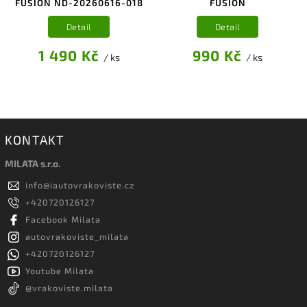
FUSION ND-20260616-018
FUSION
Detail
Detail
1 490 Kč
990 Kč
/ ks
/ ks
KONTAKT
MILATA s.r.o.
info
@
iautovrakoviste.cz
+420720126127
Facebook Milata
autovrakoviste_milata
+420720126127
Youtube Milata
@vrakoviste.milata