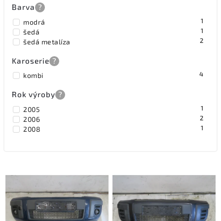
Barva
?
1
modrá
1
šedá
2
šedá metalíza
Karoserie
?
4
kombi
Rok výroby
?
1
2005
2
2006
1
2008