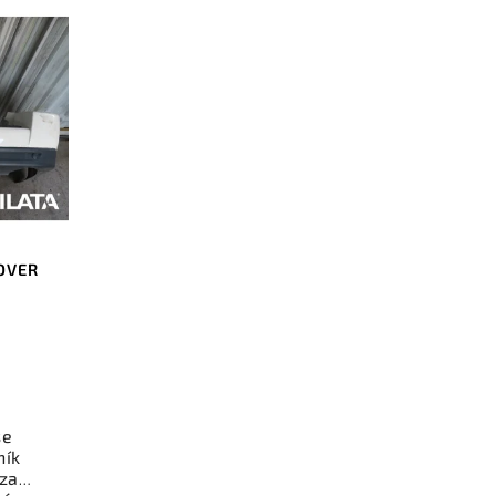
ROVER
se
ník
za