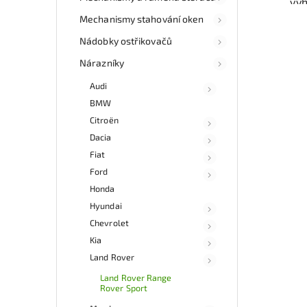
vý
odzk
Mechanismy stahování oken
Karos
váš
Nádobky ostřikovačů
Nárazníky
Nab
Audi
rych
BMW
Sa
v
Citroën
Dacia
Fiat
Ford
Honda
Hyundai
Chevrolet
Kia
Land Rover
Land Rover Range
Rover Sport