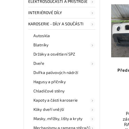
ELEKTROSOUČÁSTI A PŘÍSTROJE
INTERIÉROVÉ DÍLY
KAROSERIE - DÍLY A SOUČÁSTI
Autoskla
Blatníky
Držáky a osvětlení SPZ
Dveře
Před
Dvířka palivových nádrží
Hagusy a příčníky
Chladičové stěny
Kapoty a části karoserie
Kliky dveří vnější
P
Masky, mřížky, lišty a kryty
zá
R
Mechanismy a ramena stěračů