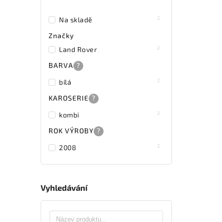
2
Na skladě
Značky
2
Land Rover
BARVA
?
2
bílá
KAROSERIE
?
2
kombi
ROK VÝROBY
?
2
2008
Vyhledávání