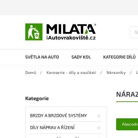
SVĚTLA NA AUTO
SADY KOL
KATEGORIE DÍLŮ
Domů
/
Karoserie - díly a součásti
/
Nárazníky
/
NÁRAZ
Kategorie
BRZDY A BRZDOVÉ SYSTÉMY
Abecedn
DÍLY NÁPRAV A ŘÍZENÍ