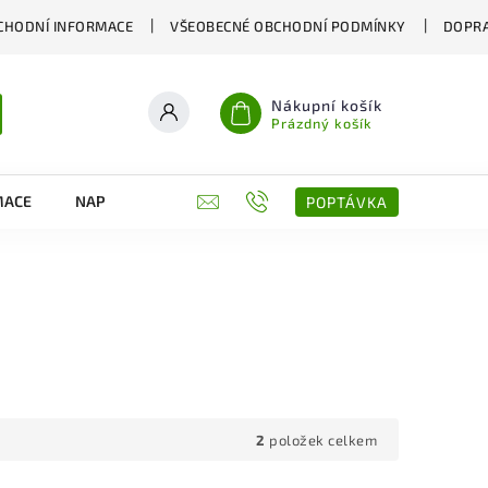
CHODNÍ INFORMACE
VŠEOBECNÉ OBCHODNÍ PODMÍNKY
DOPRA
Nákupní košík
Prázdný košík
MACE
NAPIŠTE NÁM
KONTAKTY
POPTÁVKA
2
položek celkem