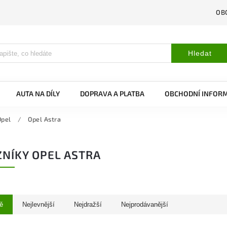
OB
Hledat
AUTA NA DÍLY
DOPRAVA A PLATBA
OBCHODNÍ INFOR
Opel
/
Opel Astra
NÍKY OPEL ASTRA
ě
Nejlevnější
Nejdražší
Nejprodávanější