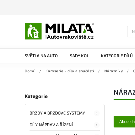
SVĚTLA NA AUTO
SADY KOL
KATEGORIE DÍLŮ
Domů
/
Karoserie - díly a součásti
/
Nárazníky
/
NÁRAZ
Kategorie
BRZDY A BRZDOVÉ SYSTÉMY
Abecedn
DÍLY NÁPRAV A ŘÍZENÍ