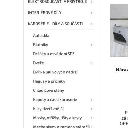
ELEKTROSOUČÁSTI A PŘÍSTROJE
INTERIÉROVÉ DÍLY
KAROSERIE - DÍLY A SOUČÁSTI
Autoskla
Blatníky
Držáky a osvětlení SPZ
Dveře
Nára
Dvířka palivových nádrží
Hagusy a příčníky
Chladičové stěny
Kapoty a části karoserie
Kliky dveří vnější
P
Masky, mřížky, lišty a kryty
zá
OPE
Mechanismy a ramena stěračů