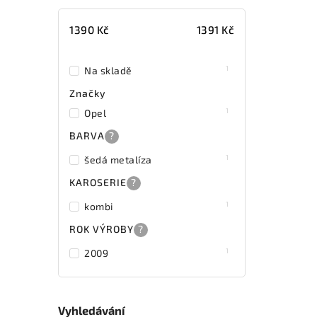
1390
Kč
1391
Kč
1
Na skladě
Značky
1
Opel
BARVA
?
1
šedá metalíza
KAROSERIE
?
1
kombi
ROK VÝROBY
?
1
2009
Vyhledávání