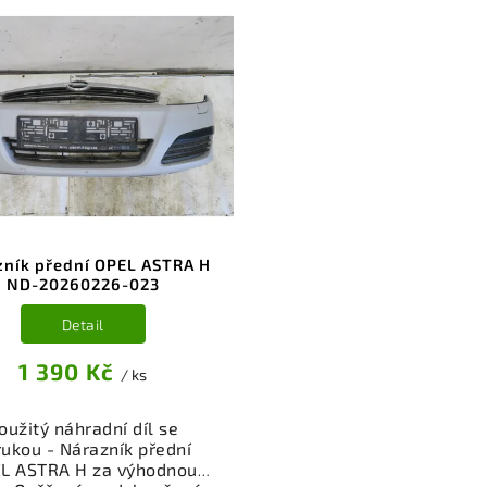
zník přední OPEL ASTRA H
ND-20260226-023
Detail
1 390 Kč
/ ks
oužitý náhradní díl se
rukou - Nárazník přední
L ASTRA H za výhodnou