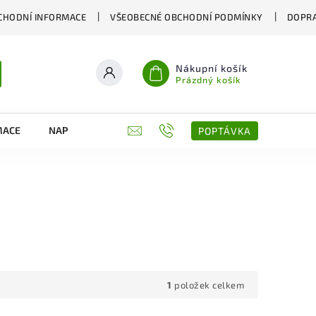
CHODNÍ INFORMACE
VŠEOBECNÉ OBCHODNÍ PODMÍNKY
DOPRA
Nákupní košík
Prázdný košík
MACE
NAPIŠTE NÁM
KONTAKTY
POPTÁVKA
1
položek celkem