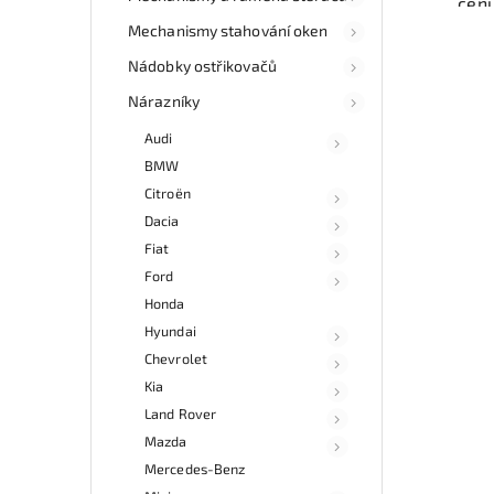
cen
auto
Mechanismy stahování oken
díl
Ově
Nádobky ostřikovačů
vr
Nárazníky
mo
odb
Audi
přes 
BMW
ga
p
Citroën
Dacia
Fiat
Ford
Honda
Hyundai
Chevrolet
Kia
Land Rover
Mazda
Mercedes-Benz