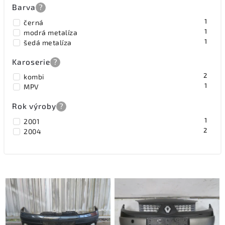
Barva
?
1
černá
1
modrá metalíza
1
šedá metalíza
Karoserie
?
2
kombi
1
MPV
Rok výroby
?
1
2001
2
2004