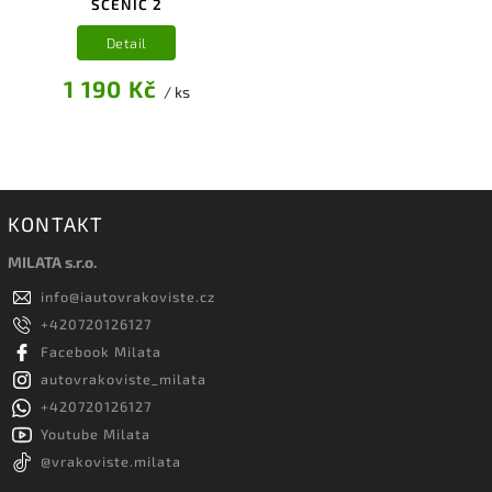
SCENIC 2
Detail
1 190 Kč
/ ks
KONTAKT
MILATA s.r.o.
info
@
iautovrakoviste.cz
+420720126127
Facebook Milata
autovrakoviste_milata
+420720126127
Youtube Milata
@vrakoviste.milata