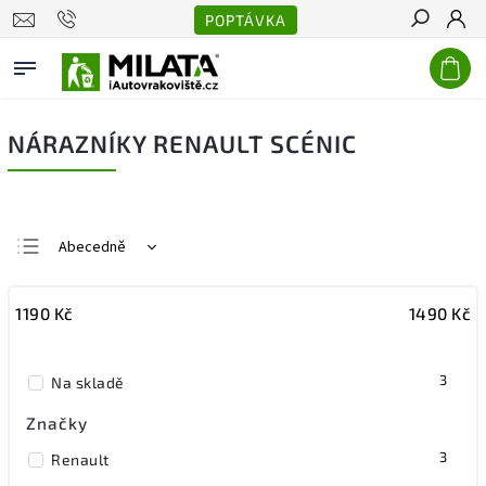
POPTÁVKA
Hledat
NÁRAZNÍKY RENAULT SCÉNIC
Abecedně
Nejlevnější
1190
Kč
1490
Kč
Nejdražší
Nejprodávanější
3
Na skladě
Značky
3
Renault