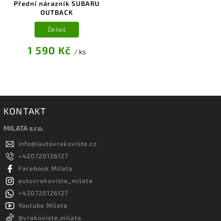
Přední nárazník SUBARU
OUTBACK
Detail
1 590 Kč
/ ks
KONTAKT
MILATA s.r.o.
info
@
iautovrakoviste.cz
+420720126127
Facebook Milata
autovrakoviste_milata
+420720126127
Youtube Milata
@vrakoviste.milata