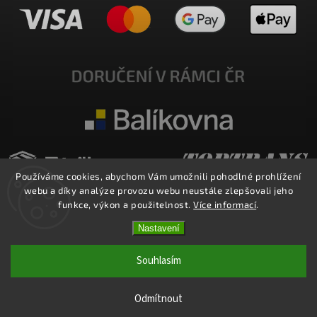
Používáme cookies, abychom Vám umožnili pohodlné prohlížení
webu a díky analýze provozu webu neustále zlepšovali jeho
funkce, výkon a použitelnost.
Více informací
.
Nastavení
Copyright 2026
E-SHOP MILATA
. Všechna práva vyhrazena.
Upravit nastavení cookies
Souhlasím
Vytvořil
Shoptet
| Design
Shoptak.cz.
Odmítnout