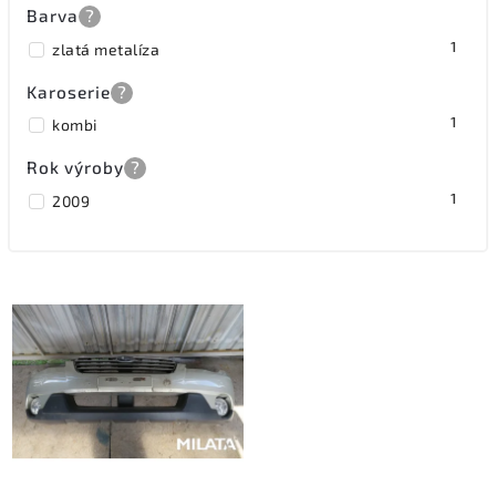
Barva
?
1
zlatá metalíza
Karoserie
?
1
kombi
Rok výroby
?
1
2009