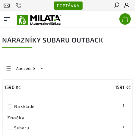
POPTÁVKA
Hledat
NÁRAZNÍKY SUBARU OUTBACK
Abecedně
Nejlevnější
1590
Kč
1591
Kč
Nejdražší
Nejprodávanější
1
Na skladě
Značky
1
Subaru