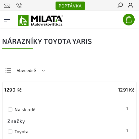
POPTÁVKA
Hledat
NÁRAZNÍKY TOYOTA YARIS
Abecedně
Nejlevnější
1290
Kč
1291
Kč
Nejdražší
Nejprodávanější
1
Na skladě
Značky
1
Toyota