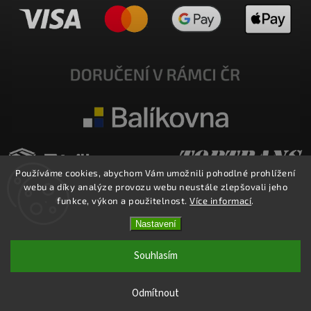
Používáme cookies, abychom Vám umožnili pohodlné prohlížení
webu a díky analýze provozu webu neustále zlepšovali jeho
funkce, výkon a použitelnost.
Více informací
.
Nastavení
Copyright 2026
E-SHOP MILATA
. Všechna práva vyhrazena.
Upravit nastavení cookies
Souhlasím
Vytvořil
Shoptet
| Design
Shoptak.cz.
Odmítnout