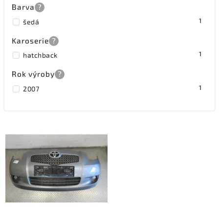
Barva
?
1
šedá
Karoserie
?
1
hatchback
Rok výroby
?
1
2007