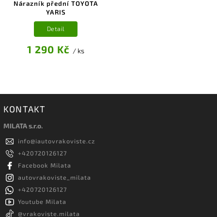
Nárazník přední TOYOTA
YARIS
Detail
1 290 Kč
/ ks
KONTAKT
MILATA s.r.o.
info
@
iautovrakoviste.cz
+420720126127
Facebook Milata
autovrakoviste_milata
+420720126127
Youtube Milata
@vrakoviste.milata