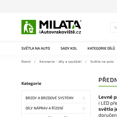
SVĚTLA NA AUTO
SADY KOL
KATEGORIE DÍLŮ
Domů
/
Karoserie - díly a součásti
/
Světla na auto
PŘEDN
Kategorie
Levné p
BRZDY A BRZDOVÉ SYSTÉMY
i LED př
DÍLY NÁPRAV A ŘÍZENÍ
světlo 
doručení