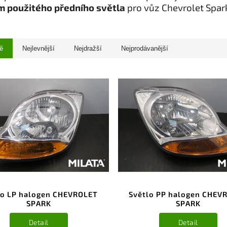
 použitého předního světla
pro vůz Chevrolet Spar
ě
Nejlevnější
Nejdražší
Nejprodávanější
lo LP halogen CHEVROLET
Světlo PP halogen CHEV
SPARK
SPARK
Detail
Detail