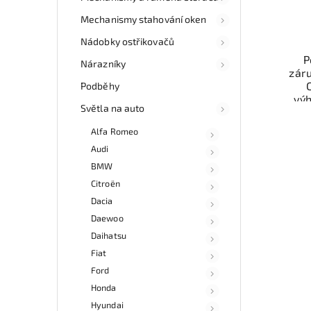
Mechanismy stahování oken
Nádobky ostřikovačů
P
Nárazníky
zár
Podběhy
vý
Světla na auto
odzk
Karos
Alfa Romeo
váš
Audi
BMW
Nab
Citroën
rych
Dacia
Sa
v
Daewoo
Daihatsu
Fiat
Ford
Honda
Hyundai