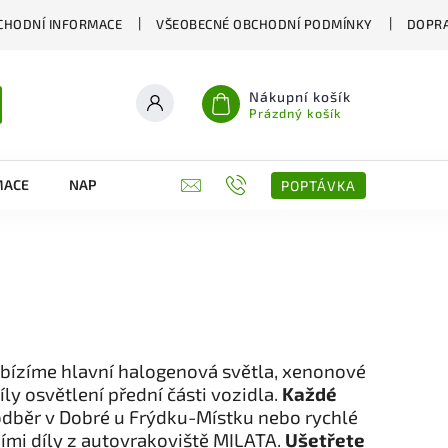
CHODNÍ INFORMACE
VŠEOBECNÉ OBCHODNÍ PODMÍNKY
DOPRA
Nákupní košík
Prázdný košík
MACE
NAPIŠTE NÁM
KONTAKTY
POPTÁVKA
bízíme hlavní halogenová světla, xenonové
íly osvětlení přední části vozidla.
Každé
dběr v Dobré u Frýdku-Místku nebo rychlé
ími díly z autovrakoviště MILATA.
Ušetřete