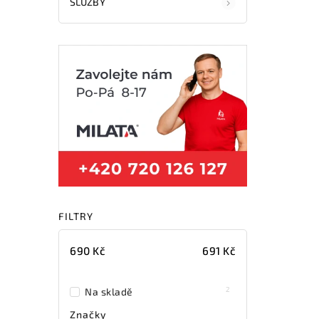
SLUŽBY
FILTRY
690
Kč
691
Kč
2
Na skladě
Značky