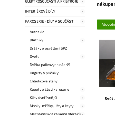
ELEKTROSOUČÁSTI A PŘÍSTROJE
nákupem
INTERIÉROVÉ DÍLY
KAROSERIE - DÍLY A SOUČÁSTI
Abecedn
Autoskla
Blatníky
Držáky a osvětlení SPZ
Dveře
Dvířka palivových nádrží
Hagusy a příčníky
Chladičové stěny
Kapoty a části karoserie
Kliky dveří vnější
Svět
Masky, mřížky, lišty a kryty
Mechanismy a ramena stěračů