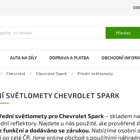
OB
Hledat
AUTA NA DÍLY
DOPRAVA A PLATBA
OBCHODNÍ INFOR
/
Chevrolet
/
Chevrolet Spark
/
Přední světlomety
Í SVĚTLOMETY CHEVROLET SPARK
řední světlomety pro Chevrolet Spark
– skladem na
ední reflektory. Najdete u nás použité, ale prověřené d
je funkční a dodáváno se zárukou.
Nabízíme osobní o
 po celé ČR. Jsme online obchod s použitými náhradn