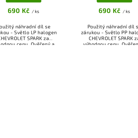
690 Kč
690 Kč
/ ks
/ ks
oužitý náhradní díl se
Použitý náhradní díl 
ukou - Světlo LP halogen
zárukou - Světlo PP hal
CHEVROLET SPARK za
CHEVROLET SPARK z
hodnou cenu. Ověřený a
výhodnou cenu. Ověřen
oušený autodíl kategorie
odzkoušený autodíl kate
erie - díly a součásti pro
Karoserie - díly a součás
 vůz. Ověřený a funkční
váš vůz. Ověřený a fun
autodíl z vrakoviště,
autodíl z vrakoviště
připravený k montáži.
připravený k montáži
ízíme osobní odběr nebo
Nabízíme osobní odběr 
lé doručení přes e-shop.
rychlé doručení přes e-
mozřejmostí je garance
Samozřejmostí je gara
rácení peněz v případě
vrácení peněz v přípa
nespokojenosti.
nespokojenosti.