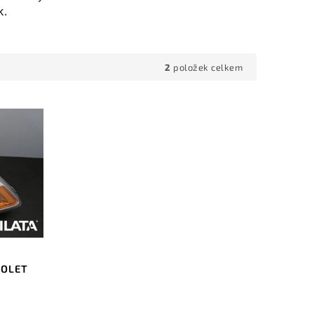
k.
2
položek celkem
ROLET