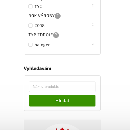
2
TYC
ROK VÝROBY
?
2
2008
TYP ZDROJE
?
2
halogen
Vyhledávání
Hledat