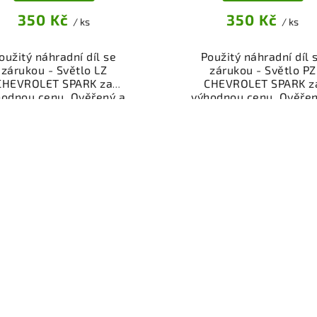
350 Kč
350 Kč
/ ks
/ ks
oužitý náhradní díl se
Použitý náhradní díl 
zárukou - Světlo LZ
zárukou - Světlo PZ
CHEVROLET SPARK za
CHEVROLET SPARK z
hodnou cenu. Ověřený a
výhodnou cenu. Ověřen
oušený autodíl osvětlení
odzkoušený autodíl osvě
pro váš vůz. Možnost
pro váš vůz. Možnos
ního odběru nebo rychlé
osobního odběru nebo r
čení přes eshop. Garance
doručení přes eshop. Ga
rácení peněz v případě
vrácení peněz v přípa
nespokojenosti.
nespokojenosti.