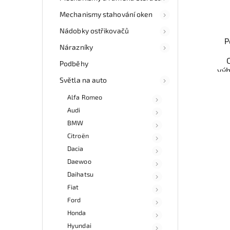
Mechanismy stahování oken
Nádobky ostřikovačů
P
Nárazníky
Podběhy
vý
odzk
Světla na auto
Alfa Romeo
osob
doru
Audi
v
BMW
Citroën
Dacia
Daewoo
Daihatsu
Fiat
Ford
Honda
Hyundai