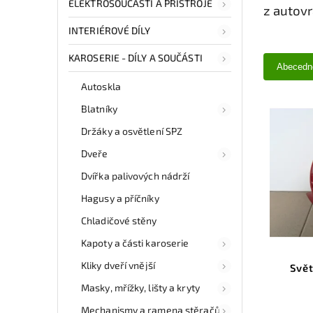
ELEKTROSOUČÁSTI A PŘÍSTROJE
z autov
INTERIÉROVÉ DÍLY
KAROSERIE - DÍLY A SOUČÁSTI
Abecedn
Autoskla
Blatníky
Držáky a osvětlení SPZ
Dveře
Dvířka palivových nádrží
Hagusy a příčníky
Chladičové stěny
Kapoty a části karoserie
Kliky dveří vnější
Svě
Masky, mřížky, lišty a kryty
Mechanismy a ramena stěračů