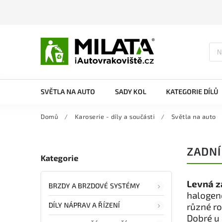
SVĚTLA NA AUTO
SADY KOL
KATEGORIE DÍLŮ
Domů
/
Karoserie - díly a součásti
/
Světla na auto
ZADNÍ
Kategorie
Levná z
BRZDY A BRZDOVÉ SYSTÉMY
halogeno
DÍLY NÁPRAV A ŘÍZENÍ
různé r
Dobré u 