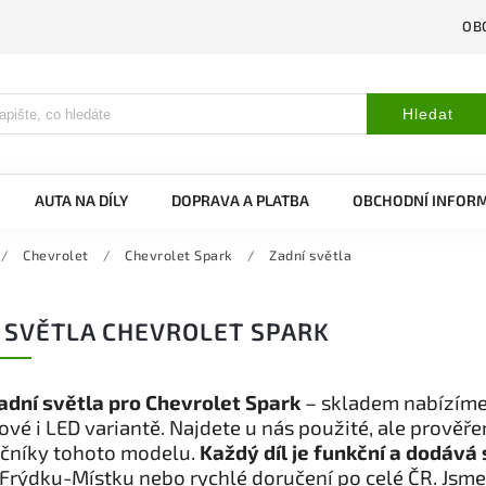
OB
Hledat
AUTA NA DÍLY
DOPRAVA A PLATBA
OBCHODNÍ INFOR
/
Chevrolet
/
Chevrolet Spark
/
Zadní světla
 SVĚTLA CHEVROLET SPARK
adní světla pro Chevrolet Spark
– skladem nabízíme 
vé i LED variantě. Najdete u nás použité, ale prověř
očníky tohoto modelu.
Každý díl je funkční a dodává 
Frýdku-Místku nebo rychlé doručení po celé ČR. Jsme