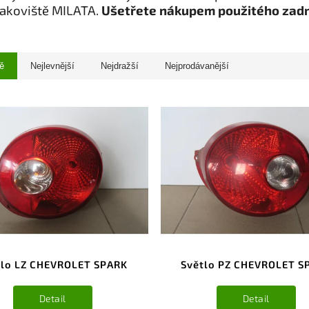
rakoviště MILATA.
Ušetřete nákupem použitého zadn
ě
Nejlevnější
Nejdražší
Nejprodávanější
tlo LZ CHEVROLET SPARK
Světlo PZ CHEVROLET S
Detail
Detail