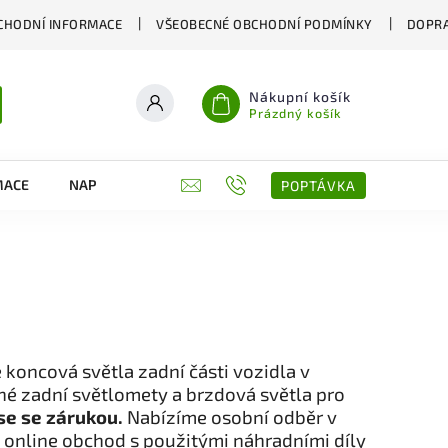
CHODNÍ INFORMACE
VŠEOBECNÉ OBCHODNÍ PODMÍNKY
DOPRA
Nákupní košík
Prázdný košík
MACE
NAPIŠTE NÁM
KONTAKTY
POPTÁVKA
koncová světla zadní části vozidla v
ené zadní světlomety a brzdová světla pro
se se zárukou.
Nabízíme osobní odběr v
 online obchod s použitými náhradními díly