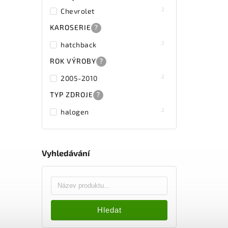
2
Chevrolet
KAROSERIE
?
2
hatchback
ROK VÝROBY
?
2
2005-2010
TYP ZDROJE
?
2
halogen
Vyhledávání
Hledat