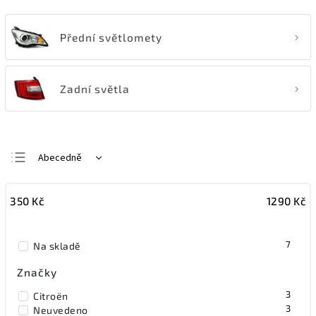
Přední světlomety
Zadní světla
Abecedně
Nejlevnější
350
Kč
1290
Kč
Nejdražší
Nejprodávanější
7
Na skladě
Značky
3
Citroën
3
Neuvedeno