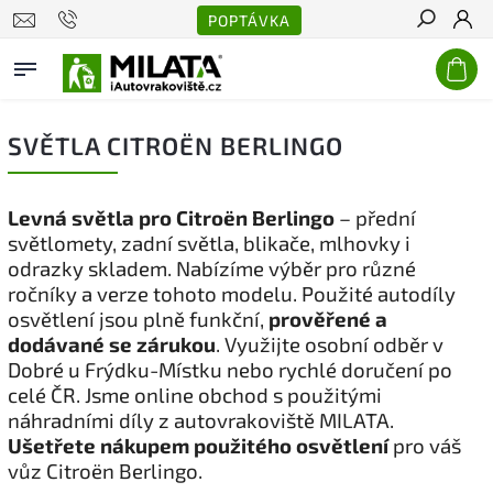
POPTÁVKA
Hledat
SVĚTLA CITROËN BERLINGO
Levná světla pro Citroën Berlingo
– přední
světlomety, zadní světla, blikače, mlhovky i
odrazky skladem. Nabízíme výběr pro různé
ročníky a verze tohoto modelu. Použité autodíly
osvětlení jsou plně funkční,
prověřené a
dodávané se zárukou
. Využijte osobní odběr v
Dobré u Frýdku-Místku nebo rychlé doručení po
celé ČR. Jsme online obchod s použitými
náhradními díly z autovrakoviště MILATA.
Ušetřete nákupem použitého osvětlení
pro váš
vůz Citroën Berlingo.