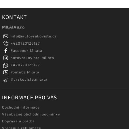
KONTAKT
MILATA s.r.o.
info
@
iautovrakoviste.cz
+420720126127
Facebook Milata
autovrakoviste_milata
+420720126127
Youtube Milata
@vrakoviste.milata
INFORMACE PRO VÁS
Obchodní informace
Všeobecné obchodní podmínky
Doprava a platba
Vrácení a reklamace