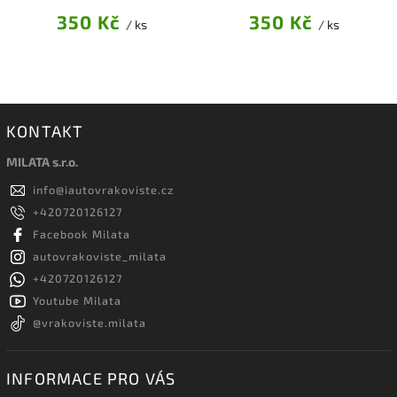
350 Kč
350 Kč
/ ks
/ ks
KONTAKT
MILATA s.r.o.
info
@
iautovrakoviste.cz
+420720126127
Facebook Milata
autovrakoviste_milata
+420720126127
Youtube Milata
@vrakoviste.milata
INFORMACE PRO VÁS