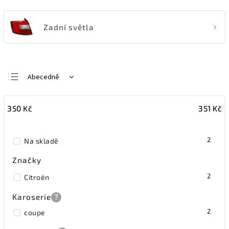
Zadní světla
Abecedně
Nejlevnější
350
Kč
351
Kč
Nejdražší
Nejprodávanější
2
Na skladě
Značky
2
Citroën
Karoserie
?
2
coupe