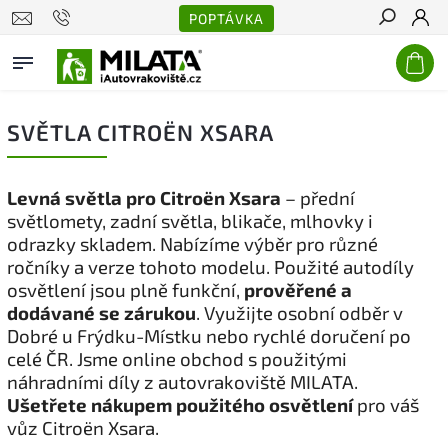
POPTÁVKA
Hledat
SVĚTLA CITROËN XSARA
Levná světla pro Citroën Xsara
– přední
světlomety, zadní světla, blikače, mlhovky i
odrazky skladem. Nabízíme výběr pro různé
ročníky a verze tohoto modelu. Použité autodíly
osvětlení jsou plně funkční,
prověřené a
dodávané se zárukou
. Využijte osobní odběr v
Dobré u Frýdku-Místku nebo rychlé doručení po
celé ČR. Jsme online obchod s použitými
náhradními díly z autovrakoviště MILATA.
Ušetřete nákupem použitého osvětlení
pro váš
vůz Citroën Xsara.