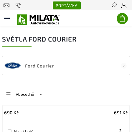
POPTÁVKA
Hledat
SVĚTLA FORD COURIER
Ford Courier
Abecedně
Nejlevnější
690
Kč
691
Kč
Nejdražší
Nejprodávanější
2
Na skladě