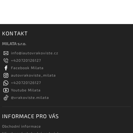
KONTAKT
MILATA s.r.o.
info
@
iautovrakoviste.cz
+420720126127
Facebook Milata
autovrakoviste_milata
+420720126127
Youtube Milata
@vrakoviste.milata
INFORMACE PRO VÁS
Obchodní informace