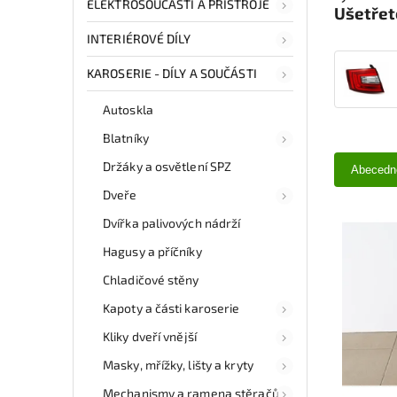
ELEKTROSOUČÁSTI A PŘÍSTROJE
Ušetřet
INTERIÉROVÉ DÍLY
KAROSERIE - DÍLY A SOUČÁSTI
Autoskla
Blatníky
Držáky a osvětlení SPZ
Abecedn
Dveře
Dvířka palivových nádrží
Hagusy a příčníky
Chladičové stěny
Kapoty a části karoserie
Kliky dveří vnější
Masky, mřížky, lišty a kryty
Mechanismy a ramena stěračů