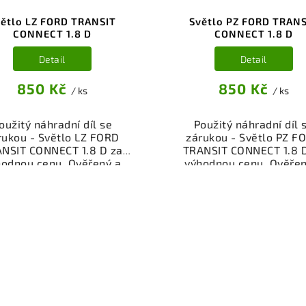
ětlo LZ FORD TRANSIT
Světlo PZ FORD TRAN
CONNECT 1.8 D
CONNECT 1.8 D
Detail
Detail
850 Kč
850 Kč
/ ks
/ ks
oužitý náhradní díl se
Použitý náhradní díl 
rukou - Světlo LZ FORD
zárukou - Světlo PZ F
NSIT CONNECT 1.8 D za
TRANSIT CONNECT 1.8 
hodnou cenu. Ověřený a
výhodnou cenu. Ověřen
oušený autodíl osvětlení
odzkoušený autodíl osvě
pro váš vůz. Možnost
pro váš vůz. Možnos
ního odběru nebo rychlé
osobního odběru nebo r
čení přes eshop. Garance
doručení přes eshop. Ga
rácení peněz v případě
vrácení peněz v přípa
nespokojenosti.
nespokojenosti.