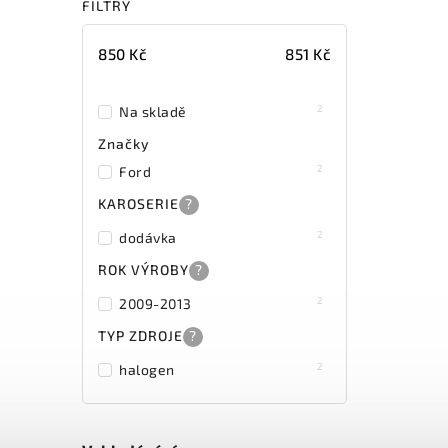
FILTRY
850
Kč
851
Kč
2
Na skladě
Značky
2
Ford
KAROSERIE
?
2
dodávka
ROK VÝROBY
?
2
2009-2013
TYP ZDROJE
?
2
halogen