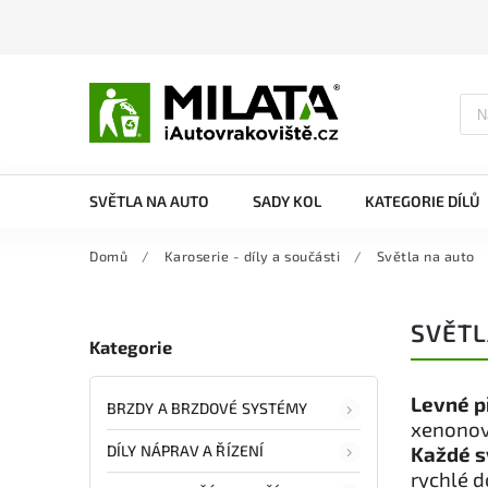
SVĚTLA NA AUTO
SADY KOL
KATEGORIE DÍLŮ
Domů
/
Karoserie - díly a součásti
/
Světla na auto
SVĚTL
Kategorie
Levné p
BRZDY A BRZDOVÉ SYSTÉMY
xenonové
DÍLY NÁPRAV A ŘÍZENÍ
Každé s
rychlé d