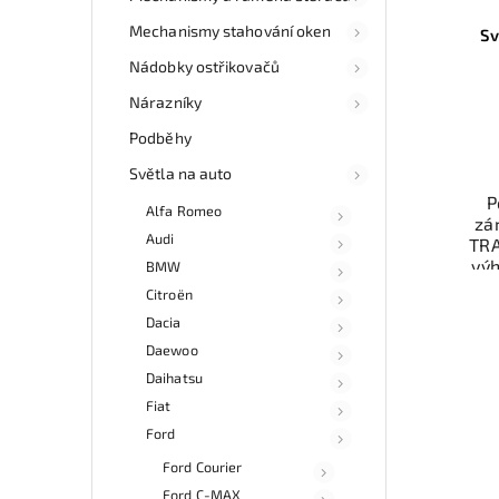
Mechanismy stahování oken
Sv
Nádobky ostřikovačů
Nárazníky
Podběhy
Světla na auto
P
Alfa Romeo
zá
Audi
TRA
vý
BMW
odzk
Citroën
Dacia
osob
doru
Daewoo
v
Daihatsu
Fiat
Ford
Ford Courier
Ford C-MAX