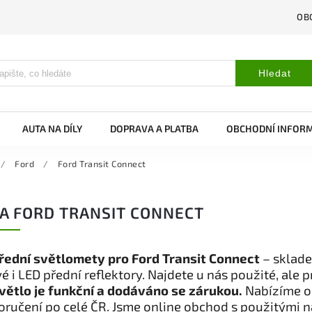
OB
Hledat
AUTA NA DÍLY
DOPRAVA A PLATBA
OBCHODNÍ INFOR
/
Ford
/
Ford Transit Connect
A FORD TRANSIT CONNECT
řední světlomety pro Ford Transit Connect
– sklade
 i LED přední reflektory. Najdete u nás použité, ale p
větlo je funkční a dodáváno se zárukou.
Nabízíme o
oručení po celé ČR. Jsme online obchod s použitými 