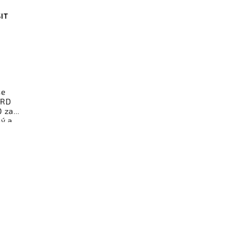
SIT
se
ORD
D za
ý a
tlení
t
ychlé
rance
dě