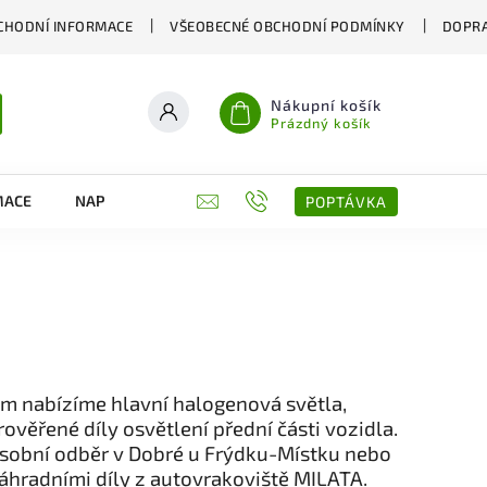
CHODNÍ INFORMACE
VŠEOBECNÉ OBCHODNÍ PODMÍNKY
DOPRA
Nákupní košík
Prázdný košík
MACE
NAPIŠTE NÁM
KONTAKTY
POPTÁVKA
m nabízíme hlavní halogenová světla,
rověřené díly osvětlení přední části vozidla.
sobní odběr v Dobré u Frýdku-Místku nebo
náhradními díly z autovrakoviště MILATA.