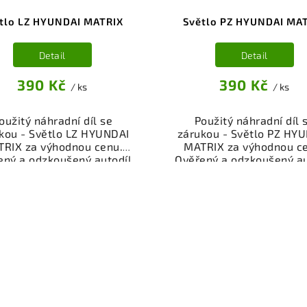
tlo LZ HYUNDAI MATRIX
Světlo PZ HYUNDAI MA
Detail
Detail
390 Kč
390 Kč
/ ks
/ ks
oužitý náhradní díl se
Použitý náhradní díl 
kou - Světlo LZ HYUNDAI
zárukou - Světlo PZ HY
RIX za výhodnou cenu.
MATRIX za výhodnou c
ený a odzkoušený autodíl
Ověřený a odzkoušený au
osvětlení pro váš vůz.
osvětlení pro váš vůz
žnost osobního odběru
Možnost osobního odb
bo rychlé doručení přes
nebo rychlé doručení p
p. Garance vrácení peněz
eshop. Garance vrácení 
případě nespokojenosti.
v případě nespokojenos