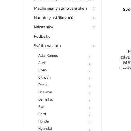
Mechanismy stahování oken
Svě
Nádobky ostřikovačů
Nárazníky
Podběhy
Světla na auto
P
Alfa Romeo
záru
MAT
Audi
Ověř
BMW
Citroën
Mo
ne
Dacia
esho
Daewoo
v 
Daihatsu
Fiat
Ford
Honda
Hyundai