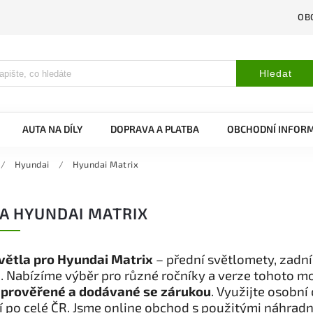
OB
Hledat
AUTA NA DÍLY
DOPRAVA A PLATBA
OBCHODNÍ INFOR
/
Hyundai
/
Hyundai Matrix
A HYUNDAI MATRIX
větla pro Hyundai Matrix
– přední světlomety, zadní 
 Nabízíme výběr pro různé ročníky a verze tohoto mo
,
prověřené a dodávané se zárukou
. Využijte osobn
 po celé ČR. Jsme online obchod s použitými náhradn