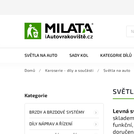
SVĚTLA NA AUTO
SADY KOL
KATEGORIE DÍLŮ
Domů
/
Karoserie - díly a součásti
/
Světla na auto
SVĚTL
Kategorie
Levná s
BRZDY A BRZDOVÉ SYSTÉMY
skladem.
DÍLY NÁPRAV A ŘÍZENÍ
funkční
doručení