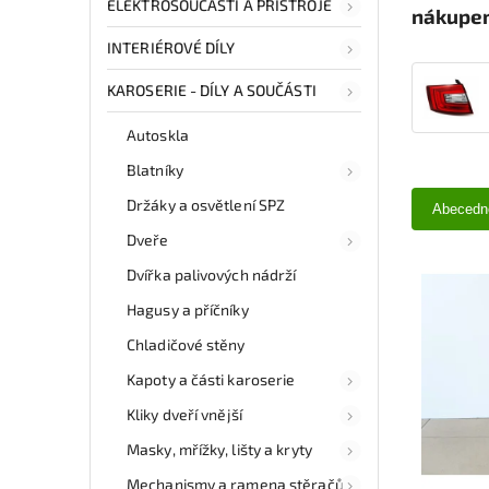
ELEKTROSOUČÁSTI A PŘÍSTROJE
nákupem
INTERIÉROVÉ DÍLY
KAROSERIE - DÍLY A SOUČÁSTI
Autoskla
Blatníky
Držáky a osvětlení SPZ
Abecedn
Dveře
Dvířka palivových nádrží
Hagusy a příčníky
Chladičové stěny
Kapoty a části karoserie
Kliky dveří vnější
Masky, mřížky, lišty a kryty
Mechanismy a ramena stěračů