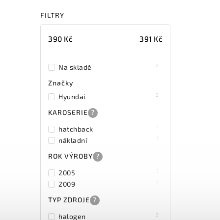
FILTRY
390
Kč
391
Kč
2
Na skladě
Značky
2
Hyundai
KAROSERIE
?
1
hatchback
1
nákladní
ROK VÝROBY
?
1
2005
1
2009
TYP ZDROJE
?
2
halogen