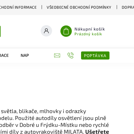
CHODNÍ INFORMACE
VŠEOBECNÉ OBCHODNÍ PODMÍNKY
DOPRA
Nákupní košík
Prázdný košík
MACE
NAPIŠTE NÁM
KONTAKTY
POPTÁVKA
světla, blikače, mlhovky i odrazky
delu. Použité autodíly osvětlení jsou plně
í odběr v Dobré u Frýdku-Místku nebo rychlé
ími díly z autovrakoviště MILATA.
Ušetřete