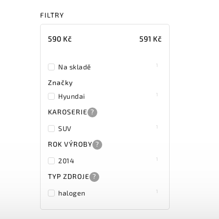
FILTRY
590
Kč
591
Kč
1
Na skladě
Značky
1
Hyundai
KAROSERIE
?
1
SUV
ROK VÝROBY
?
1
2014
TYP ZDROJE
?
1
halogen