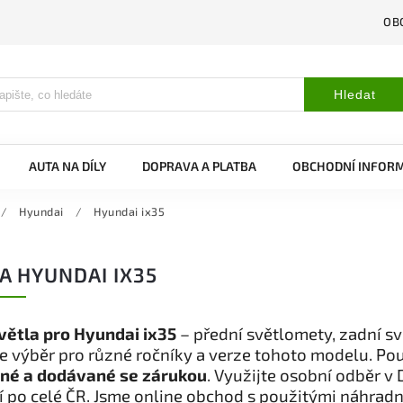
OB
Hledat
AUTA NA DÍLY
DOPRAVA A PLATBA
OBCHODNÍ INFOR
/
Hyundai
/
Hyundai ix35
A HYUNDAI IX35
větla pro Hyundai ix35
– přední světlomety, zadní sv
 výběr pro různé ročníky a verze tohoto modelu. Použ
né a dodávané se zárukou
. Využijte osobní odběr v
 po celé ČR. Jsme online obchod s použitými náhradn