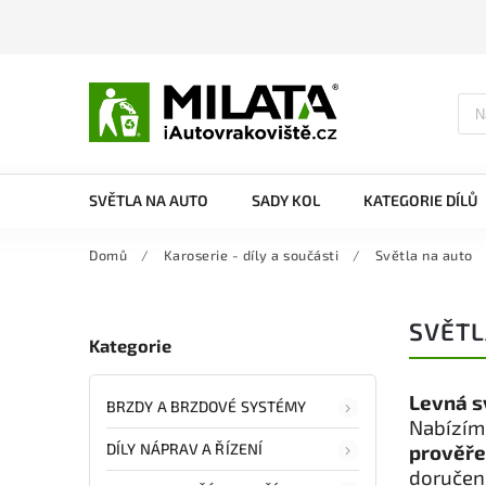
SVĚTLA NA AUTO
SADY KOL
KATEGORIE DÍLŮ
Domů
/
Karoserie - díly a součásti
/
Světla na auto
SVĚTL
Kategorie
Levná s
BRZDY A BRZDOVÉ SYSTÉMY
Nabízíme
DÍLY NÁPRAV A ŘÍZENÍ
prověře
doručení