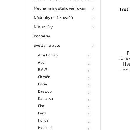
Mechanismy stahování oken
Třet
Nádobky ostřikovačů
Nárazníky
Podběhy
Světla na auto
P
Alfa Romeo
záruk
Audi
Hy
cen
BMW
auto
Citroën
Mo
Dacia
ne
esho
Daewoo
v 
Daihatsu
Fiat
Ford
Honda
Hyundai