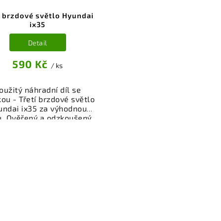
í brzdové světlo Hyundai
ix35
Detail
590 Kč
/ ks
oužitý náhradní díl se
ou - Třetí brzdové světlo
undai ix35 za výhodnou
u. Ověřený a odzkoušený
díl osvětlení pro váš vůz.
žnost osobního odběru
bo rychlé doručení přes
p. Garance vrácení peněz
případě nespokojenosti.