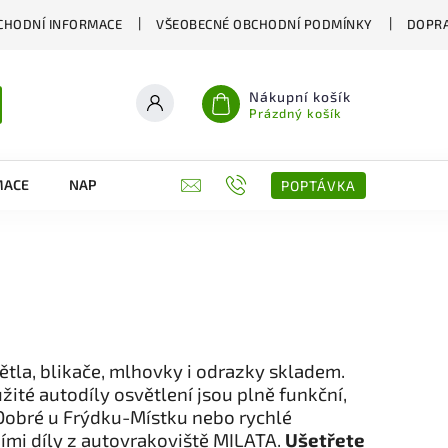
CHODNÍ INFORMACE
VŠEOBECNÉ OBCHODNÍ PODMÍNKY
DOPRA
Nákupní košík
Prázdný košík
MACE
NAPIŠTE NÁM
KONTAKTY
POPTÁVKA
ětla, blikače, mlhovky i odrazky skladem.
ité autodíly osvětlení jsou plně funkční,
 Dobré u Frýdku-Místku nebo rychlé
ími díly z autovrakoviště MILATA.
Ušetřete