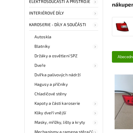
ELEKTROSOUČÁSTI A PŘÍSTROJE
nákupem
INTERIÉROVÉ DÍLY
KAROSERIE - DÍLY A SOUČÁSTI
Autoskla
Blatníky
Držáky a osvětlení SPZ
Abecedn
Dveře
Dvířka palivových nádrží
Hagusy a příčníky
Chladičové stěny
Kapoty a části karoserie
Kliky dveří vnější
Masky, mřížky, lišty a kryty
Mechanismy a ramena stěračů