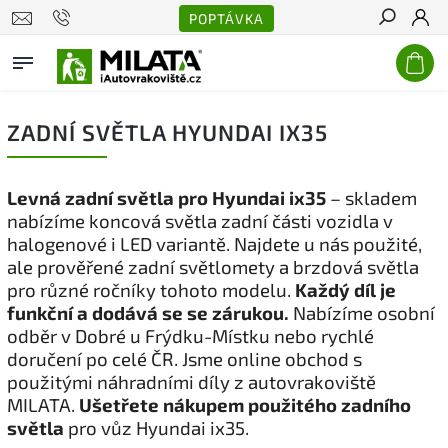
POPTÁVKA
Hledat
ZADNÍ SVĚTLA HYUNDAI IX35
Levná zadní světla pro Hyundai ix35
– skladem
nabízíme koncová světla zadní části vozidla v
halogenové i LED variantě. Najdete u nás použité,
ale prověřené zadní světlomety a brzdová světla
pro různé ročníky tohoto modelu.
Každý díl je
funkční a dodává se se zárukou.
Nabízíme osobní
odběr v Dobré u Frýdku-Místku nebo rychlé
doručení po celé ČR. Jsme online obchod s
použitými náhradními díly z autovrakoviště
MILATA.
Ušetřete nákupem použitého zadního
světla
pro vůz Hyundai ix35.