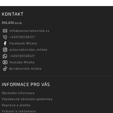
KONTAKT
MILATA s.r.o.
info
@
iautovrakoviste.cz
+420720126127
Facebook Milata
autovrakoviste_milata
+420720126127
Youtube Milata
@vrakoviste.milata
INFORMACE PRO VÁS
Obchodní informace
Všeobecné obchodní podmínky
Doprava a platba
Vrácení a reklamace