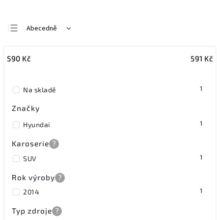
Abecedně
Nejlevnější
590
Kč
591
Kč
Nejdražší
Nejprodávanější
1
Na skladě
Značky
1
Hyundai
Karoserie
?
1
SUV
Rok výroby
?
1
2014
Typ zdroje
?