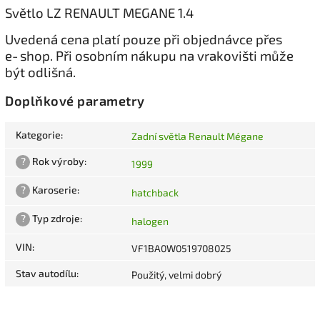
Světlo LZ RENAULT MEGANE 1.4
Uvedená cena platí pouze při objednávce přes
e‑shop. Při osobním nákupu na vrakovišti může
být odlišná.
Doplňkové parametry
Kategorie
:
Zadní světla Renault Mégane
?
Rok výroby
:
1999
?
Karoserie
:
hatchback
?
Typ zdroje
:
halogen
VIN
:
VF1BA0W0519708025
Stav autodílu
:
Použitý, velmi dobrý