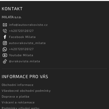
KONTAKT
MILATA s.r.o.
info
@
iautovrakoviste.cz
+420720126127
Facebook Milata
autovrakoviste_milata
+420720126127
Youtube Milata
@vrakoviste.milata
INFORMACE PRO VÁS
Obchodní informace
Všeobecné obchodní podmínky
Doprava a platba
Vrácení a reklamace
Podmínky užívání webu