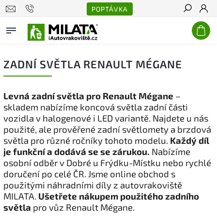
POPTÁVKA
Hledat
ZADNÍ SVĚTLA RENAULT MÉGANE
Levná zadní světla pro Renault Mégane
–
skladem nabízíme koncová světla zadní části
vozidla v halogenové i LED variantě. Najdete u nás
použité, ale prověřené zadní světlomety a brzdová
světla pro různé ročníky tohoto modelu.
Každý díl
je funkční a dodává se se zárukou.
Nabízíme
osobní odběr v Dobré u Frýdku-Místku nebo rychlé
doručení po celé ČR. Jsme online obchod s
použitými náhradními díly z autovrakoviště
MILATA.
Ušetřete nákupem použitého zadního
světla
pro vůz Renault Mégane.