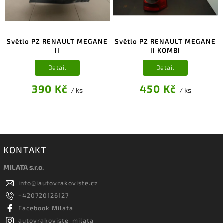
Světlo PZ RENAULT MEGANE
Světlo PZ RENAULT MEGANE
II
II KOMBI
Detail
Detail
390 Kč
450 Kč
/ ks
/ ks
KONTAKT
MILATA s.r.o.
info
@
iautovrakoviste.cz
+420720126127
Facebook Milata
autovrakoviste_milata