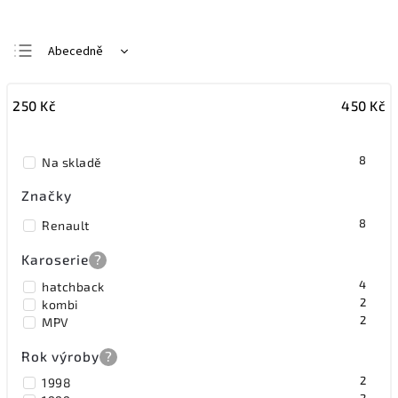
Abecedně
Nejlevnější
250
Kč
450
Kč
Nejdražší
Nejprodávanější
8
Na skladě
Značky
8
Renault
Karoserie
?
4
hatchback
2
kombi
2
MPV
Rok výroby
?
2
1998