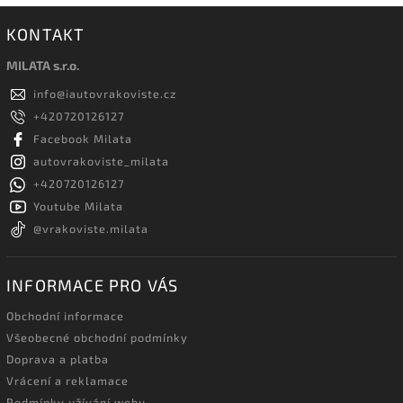
KONTAKT
MILATA s.r.o.
info
@
iautovrakoviste.cz
+420720126127
Facebook Milata
autovrakoviste_milata
+420720126127
Youtube Milata
@vrakoviste.milata
INFORMACE PRO VÁS
Obchodní informace
Všeobecné obchodní podmínky
Doprava a platba
Vrácení a reklamace
Podmínky užívání webu