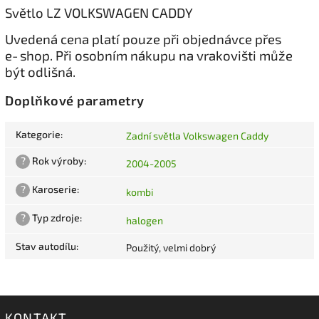
Světlo LZ VOLKSWAGEN CADDY
Uvedená cena platí pouze při objednávce přes
e‑shop. Při osobním nákupu na vrakovišti může
být odlišná.
Doplňkové parametry
Kategorie
:
Zadní světla Volkswagen Caddy
?
Rok výroby
:
2004-2005
?
Karoserie
:
kombi
?
Typ zdroje
:
halogen
Stav autodílu
:
Použitý, velmi dobrý
KONTAKT