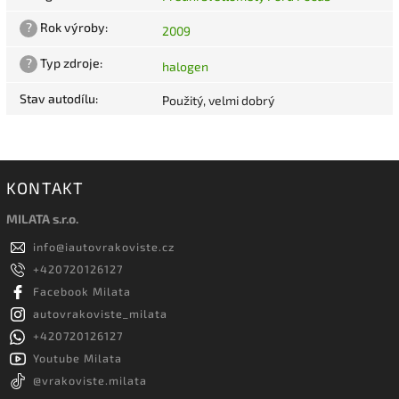
?
Rok výroby
:
2009
?
Typ zdroje
:
halogen
Stav autodílu
:
Použitý, velmi dobrý
KONTAKT
MILATA s.r.o.
info
@
iautovrakoviste.cz
+420720126127
Facebook Milata
autovrakoviste_milata
+420720126127
Youtube Milata
@vrakoviste.milata