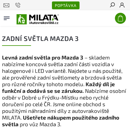
POPTÁVKA
Hledat
ZADNÍ SVĚTLA MAZDA 3
Levná zadní světla pro Mazda 3
– skladem
nabízíme koncová světla zadní části vozidla v
halogenové i LED variantě. Najdete u nás použité,
ale prověřené zadní světlomety a brzdová světla
pro různé ročníky tohoto modelu.
Každý díl je
funkční a dodává se se zárukou.
Nabízíme osobní
odběr v Dobré u Frýdku-Místku nebo rychlé
doručení po celé ČR. Jsme online obchod s
použitými náhradními díly z autovrakoviště
MILATA.
Ušetřete nákupem použitého zadního
světla
pro vůz Mazda 3.