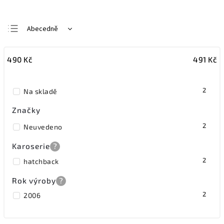
Abecedně
Nejlevnější
490
Kč
491
Kč
Nejdražší
Nejprodávanější
2
Na skladě
Značky
2
Neuvedeno
Karoserie
?
2
hatchback
Rok výroby
?
2
2006