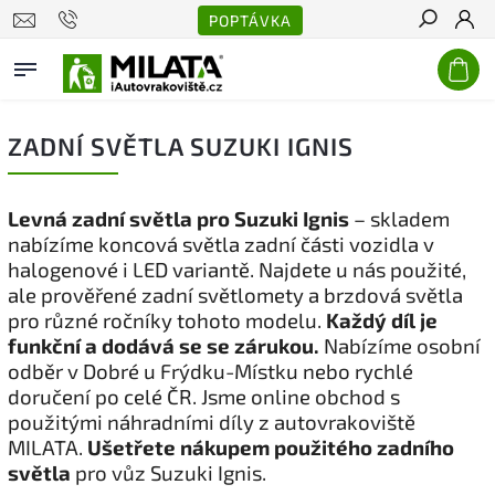
POPTÁVKA
Hledat
ZADNÍ SVĚTLA SUZUKI IGNIS
Levná zadní světla pro Suzuki Ignis
– skladem
nabízíme koncová světla zadní části vozidla v
halogenové i LED variantě. Najdete u nás použité,
ale prověřené zadní světlomety a brzdová světla
pro různé ročníky tohoto modelu.
Každý díl je
funkční a dodává se se zárukou.
Nabízíme osobní
odběr v Dobré u Frýdku-Místku nebo rychlé
doručení po celé ČR. Jsme online obchod s
použitými náhradními díly z autovrakoviště
MILATA.
Ušetřete nákupem použitého zadního
světla
pro vůz Suzuki Ignis.