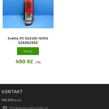
Světlo PZ SUZUKI IGNIS
S26062902
Detail
490 Kč
/ ks
KONTAKT
MILATA s.r.o.
info
@
iautovrakoviste.cz