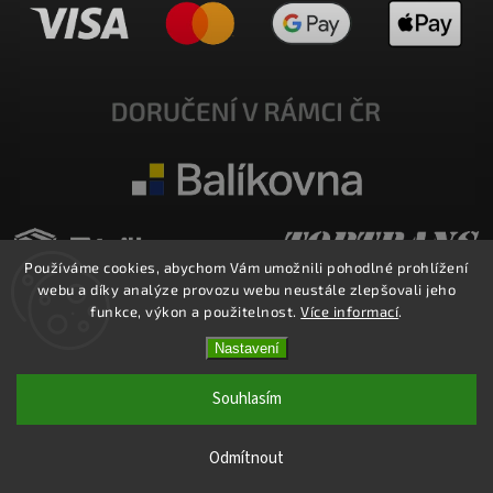
Používáme cookies, abychom Vám umožnili pohodlné prohlížení
webu a díky analýze provozu webu neustále zlepšovali jeho
funkce, výkon a použitelnost.
Více informací
.
Nastavení
Copyright 2026
E-SHOP MILATA
. Všechna práva vyhrazena.
Upravit nastavení cookies
Souhlasím
Vytvořil
Shoptet
| Design
Shoptak.cz.
Odmítnout