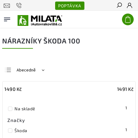
POPTÁVKA
Hledat
NÁRAZNÍKY ŠKODA 100
Abecedně
Nejlevnější
1490
Kč
1491
Kč
Nejdražší
Nejprodávanější
1
Na skladě
Značky
1
Škoda