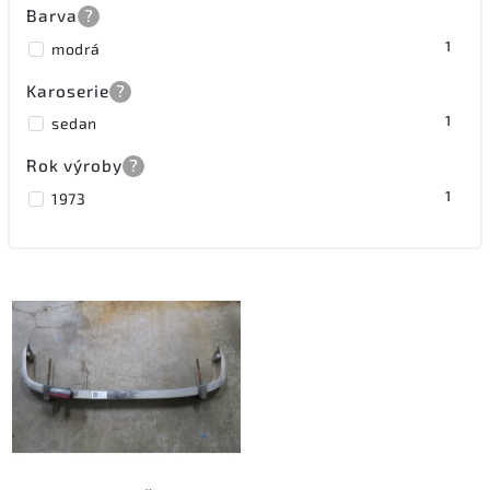
Barva
?
1
modrá
Karoserie
?
1
sedan
Rok výroby
?
1
1973