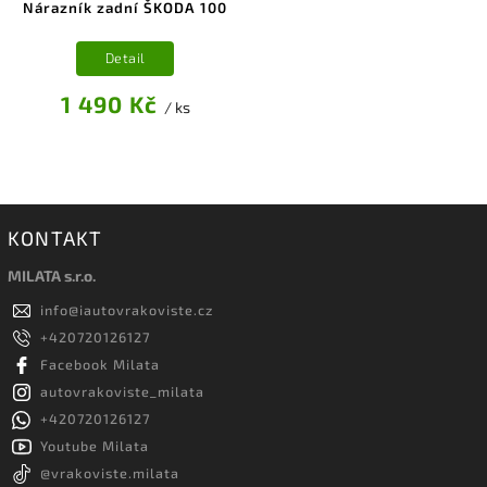
Nárazník zadní ŠKODA 100
Detail
1 490 Kč
/ ks
KONTAKT
MILATA s.r.o.
info
@
iautovrakoviste.cz
+420720126127
Facebook Milata
autovrakoviste_milata
+420720126127
Youtube Milata
@vrakoviste.milata