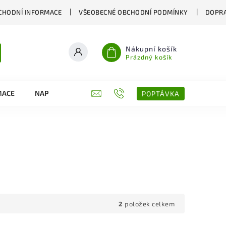
CHODNÍ INFORMACE
VŠEOBECNÉ OBCHODNÍ PODMÍNKY
DOPRA
Nákupní košík
Prázdný košík
MACE
NAPIŠTE NÁM
KONTAKTY
POPTÁVKA
2
položek celkem