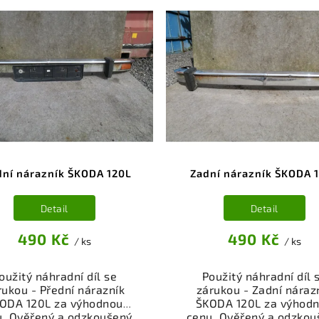
dní nárazník ŠKODA 120L
Zadní nárazník ŠKODA 
Detail
Detail
490 Kč
490 Kč
/ ks
/ ks
oužitý náhradní díl se
Použitý náhradní díl 
rukou - Přední nárazník
zárukou - Zadní náraz
ODA 120L za výhodnou
ŠKODA 120L za výhod
u. Ověřený a odzkoušený
cenu. Ověřený a odzkou