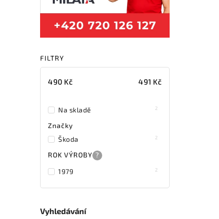
FILTRY
490
Kč
491
Kč
2
Na skladě
Značky
2
Škoda
ROK VÝROBY
?
2
1979
Vyhledávání