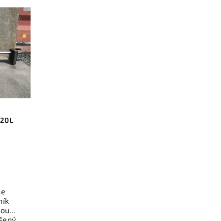
120L
se
ník
nou
šený