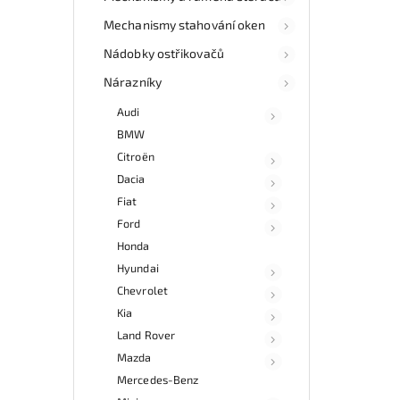
auto
Mechanismy stahování oken
díl
Ově
Nádobky ostřikovačů
vr
mo
Nárazníky
odb
Audi
přes 
ga
BMW
p
Citroën
Dacia
Fiat
Ford
Honda
Hyundai
Chevrolet
Kia
Land Rover
Mazda
Mercedes-Benz