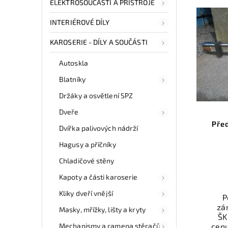
ELEKTROSOUČÁSTI A PŘÍSTROJE
INTERIÉROVÉ DÍLY
KAROSERIE - DÍLY A SOUČÁSTI
Autoskla
Blatníky
Držáky a osvětlení SPZ
Dveře
Pře
Dvířka palivových nádrží
Hagusy a příčníky
Chladičové stěny
Kapoty a části karoserie
Kliky dveří vnější
P
zá
Masky, mřížky, lišty a kryty
ŠK
Mechanismy a ramena stěračů
cen