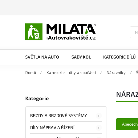
SVĚTLA NA AUTO
SADY KOL
KATEGORIE DÍLŮ
Domů
/
Karoserie - díly a součásti
/
Nárazníky
/
NÁRAZ
Kategorie
BRZDY A BRZDOVÉ SYSTÉMY
Abecedn
DÍLY NÁPRAV A ŘÍZENÍ