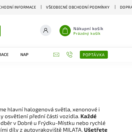
CHODNÍ INFORMACE
VŠEOBECNÉ OBCHODNÍ PODMÍNKY
DOPRA
Nákupní košík
Prázdný košík
MACE
NAPIŠTE NÁM
KONTAKTY
POPTÁVKA
e hlavní halogenová světla, xenonové i
ly osvětlení přední části vozidla.
Každé
dběr v Dobré u Frýdku-Místku nebo rychlé
ími díly z autovrakoviště MILATA.
Ušetřete