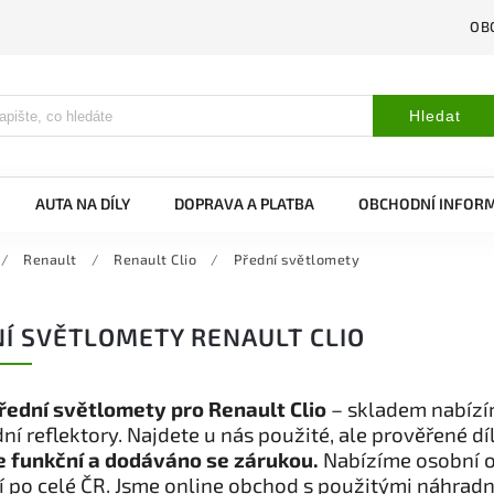
OB
Hledat
AUTA NA DÍLY
DOPRAVA A PLATBA
OBCHODNÍ INFOR
/
Renault
/
Renault Clio
/
Přední světlomety
Í SVĚTLOMETY RENAULT CLIO
řední světlomety pro Renault Clio
– skladem nabízím
ní reflektory. Najdete u nás použité, ale prověřené dí
je funkční a dodáváno se zárukou.
Nabízíme osobní o
 po celé ČR. Jsme online obchod s použitými náhradn