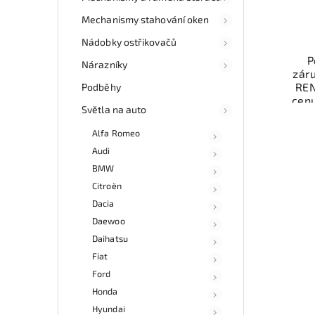
Mechanismy stahování oken
Nádobky ostřikovačů
P
Nárazníky
zár
REN
Podběhy
cen
Světla na auto
auto
díl
Alfa Romeo
Ově
Audi
vr
mo
BMW
odb
Citroën
přes 
Dacia
ga
p
Daewoo
Daihatsu
Fiat
Ford
Honda
Hyundai