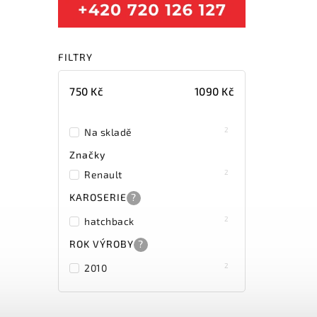
FILTRY
750
Kč
1090
Kč
2
Na skladě
Značky
2
Renault
KAROSERIE
?
2
hatchback
ROK VÝROBY
?
2
2010