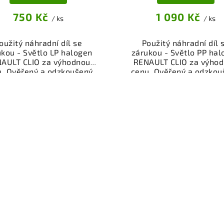
750 Kč
1 090 Kč
/ ks
/ ks
oužitý náhradní díl se
Použitý náhradní díl 
ukou - Světlo LP halogen
zárukou - Světlo PP hal
AULT CLIO za výhodnou
RENAULT CLIO za výho
u. Ověřený a odzkoušený
cenu. Ověřený a odzkou
díl kategorie Karoserie -
autodíl kategorie Karose
y a součásti pro váš vůz.
díly a součásti pro váš 
řený a funkční autodíl z
Ověřený a funkční autod
akoviště, připravený k
vrakoviště, připraven
ntáži. Nabízíme osobní
montáži. Nabízíme oso
ěr nebo rychlé doručení
odběr nebo rychlé doru
e-shop. Samozřejmostí je
přes e-shop. Samozřejmo
rance vrácení peněz v
garance vrácení peně
řípadě nespokojenosti.
případě nespokojenost