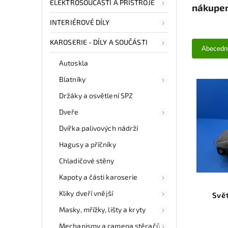
ELEKTROSOUČÁSTI A PŘÍSTROJE
nákupem
INTERIÉROVÉ DÍLY
KAROSERIE - DÍLY A SOUČÁSTI
Abecedn
Autoskla
Blatníky
Držáky a osvětlení SPZ
Dveře
Dvířka palivových nádrží
Hagusy a příčníky
Chladičové stěny
Kapoty a části karoserie
Kliky dveří vnější
Svě
Masky, mřížky, lišty a kryty
Mechanismy a ramena stěračů