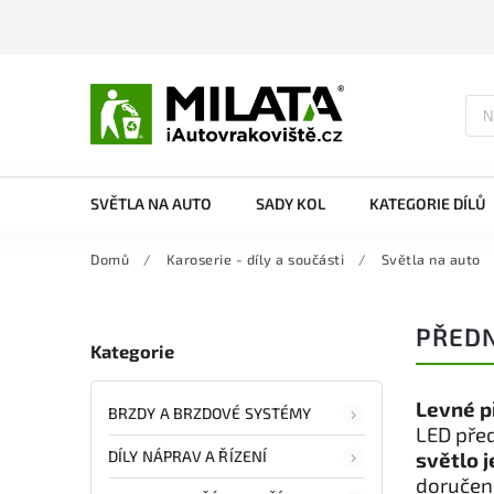
SVĚTLA NA AUTO
SADY KOL
KATEGORIE DÍLŮ
Domů
/
Karoserie - díly a součásti
/
Světla na auto
PŘEDN
Kategorie
Levné p
BRZDY A BRZDOVÉ SYSTÉMY
LED před
DÍLY NÁPRAV A ŘÍZENÍ
světlo 
doručení