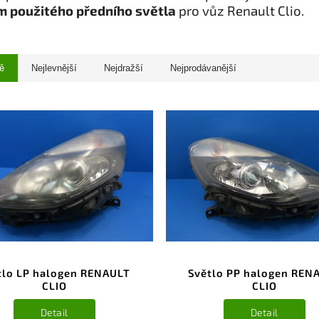
 použitého předního světla
pro vůz Renault Clio.
ě
Nejlevnější
Nejdražší
Nejprodávanější
tlo LP halogen RENAULT
Světlo PP halogen REN
CLIO
CLIO
Detail
Detail