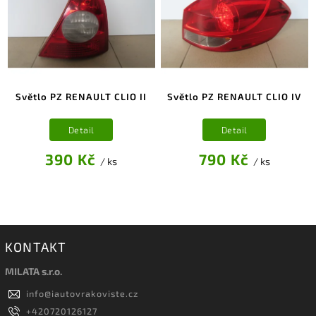
Světlo PZ RENAULT CLIO II
Světlo PZ RENAULT CLIO IV
Detail
Detail
390 Kč
790 Kč
/ ks
/ ks
KONTAKT
MILATA s.r.o.
info
@
iautovrakoviste.cz
+420720126127