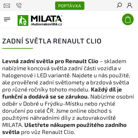
POPTÁVKA
Hledat
ZADNÍ SVĚTLA RENAULT CLIO
Levná zadní světla pro Renault Clio
– skladem
nabízíme koncová světla zadní části vozidla v
halogenové i LED variantě. Najdete u nás použité,
ale prověřené zadní světlomety a brzdová světla
pro různé ročníky tohoto modelu.
Každý díl je
funkční a dodává se se zárukou.
Nabízíme osobní
odběr v Dobré u Frýdku-Místku nebo rychlé
doručení po celé ČR. Jsme online obchod s
použitými náhradními díly z autovrakoviště
MILATA.
Ušetřete nákupem použitého zadního
světla
pro vůz Renault Clio.