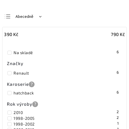
Abecedně
Nejlevnější
390
Kč
790
Kč
Nejdražší
Nejprodávanější
6
Na skladě
Značky
6
Renault
Karoserie
?
6
hatchback
Rok výroby
?
2
2010
2
1998-2005
1
1998-2002