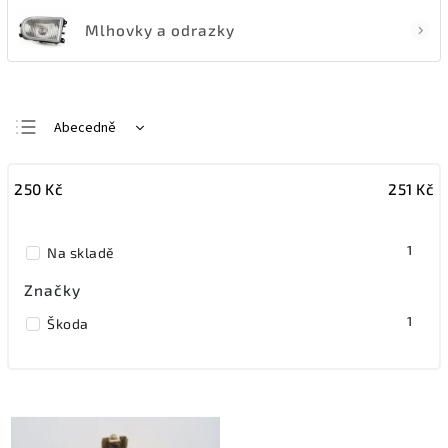
Mlhovky a odrazky
Abecedně
Nejlevnější
250
Kč
251
Kč
Nejdražší
Nejprodávanější
1
Na skladě
Značky
1
Škoda