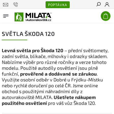
POPTÁVKA
Hledat
SVĚTLA ŠKODA 120
Levná světla pro Škoda 120
– přední světlomety,
zadní světla, blikače, mlhovky i odrazky skladem.
Nabízíme výběr pro různé ročníky a verze tohoto
modelu. Použité autodíly osvětlení jsou plně
funkční,
prověřené a dodávané se zárukou
.
Využijte osobní odběr v Dobré u Frýdku-Místku
nebo rychlé doručení po celé ČR. Jsme online
obchod s použitými náhradními díly z
autovrakoviště MILATA.
Ušetřete nákupem
použitého osvětlení
pro váš vůz Škoda 120.