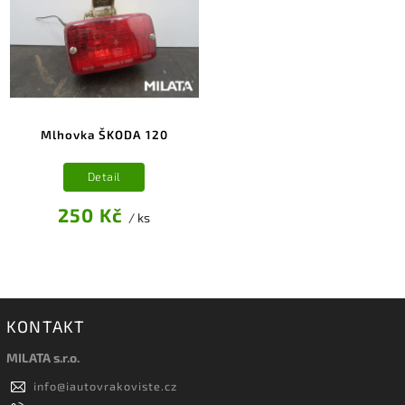
Mlhovka ŠKODA 120
Detail
250 Kč
/ ks
KONTAKT
MILATA s.r.o.
info
@
iautovrakoviste.cz