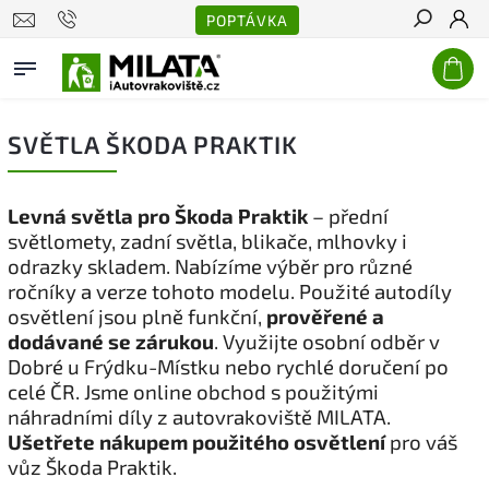
POPTÁVKA
Hledat
SVĚTLA ŠKODA PRAKTIK
Levná světla pro Škoda Praktik
– přední
světlomety, zadní světla, blikače, mlhovky i
odrazky skladem. Nabízíme výběr pro různé
ročníky a verze tohoto modelu. Použité autodíly
osvětlení jsou plně funkční,
prověřené a
dodávané se zárukou
. Využijte osobní odběr v
Dobré u Frýdku-Místku nebo rychlé doručení po
celé ČR. Jsme online obchod s použitými
náhradními díly z autovrakoviště MILATA.
Ušetřete nákupem použitého osvětlení
pro váš
vůz Škoda Praktik.