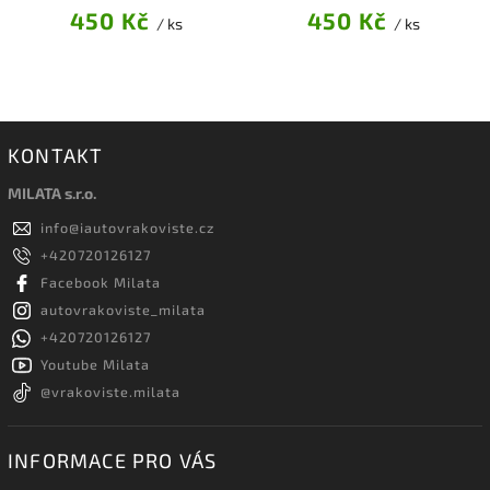
450 Kč
450 Kč
/ ks
/ ks
KONTAKT
MILATA s.r.o.
info
@
iautovrakoviste.cz
+420720126127
Facebook Milata
autovrakoviste_milata
+420720126127
Youtube Milata
@vrakoviste.milata
INFORMACE PRO VÁS