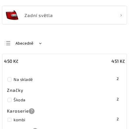
Zadní světla
Abecedně
Nejlevnější
450
Kč
451
Kč
Nejdražší
Nejprodávanější
2
Na skladě
Značky
2
Škoda
Karoserie
?
2
kombi