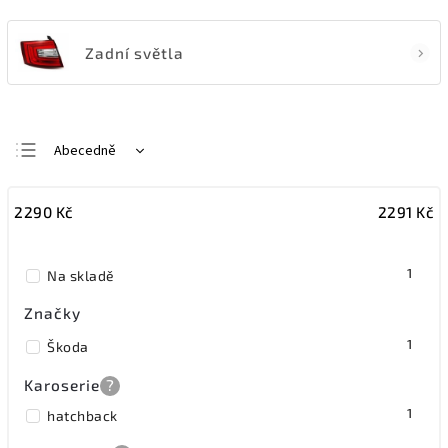
Zadní světla
Abecedně
Nejlevnější
2290
Kč
2291
Kč
Nejdražší
Nejprodávanější
1
Na skladě
Značky
1
Škoda
Karoserie
?
1
hatchback