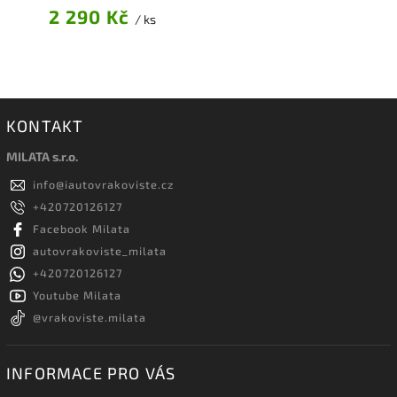
2 290 Kč
/ ks
KONTAKT
MILATA s.r.o.
info
@
iautovrakoviste.cz
+420720126127
Facebook Milata
autovrakoviste_milata
+420720126127
Youtube Milata
@vrakoviste.milata
INFORMACE PRO VÁS