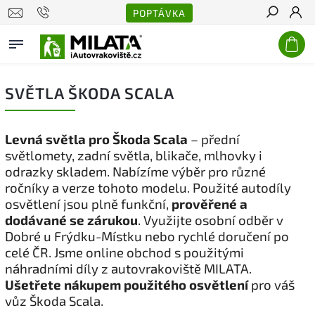
POPTÁVKA
Hledat
SVĚTLA ŠKODA SCALA
Levná světla pro Škoda Scala
– přední
světlomety, zadní světla, blikače, mlhovky i
odrazky skladem. Nabízíme výběr pro různé
ročníky a verze tohoto modelu. Použité autodíly
osvětlení jsou plně funkční,
prověřené a
dodávané se zárukou
. Využijte osobní odběr v
Dobré u Frýdku-Místku nebo rychlé doručení po
celé ČR. Jsme online obchod s použitými
náhradními díly z autovrakoviště MILATA.
Ušetřete nákupem použitého osvětlení
pro váš
vůz Škoda Scala.