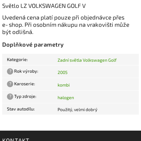
Světlo LZ VOLKSWAGEN GOLF V
Uvedená cena platí pouze při objednávce přes
e‑shop. Při osobním nákupu na vrakovišti může
být odlišná.
Doplňkové parametry
Kategorie
:
Zadní světla Volkswagen Golf
?
Rok výroby
:
2005
?
Karoserie
:
kombi
?
Typ zdroje
:
halogen
Stav autodílu
:
Použitý, velmi dobrý
KONTAKT