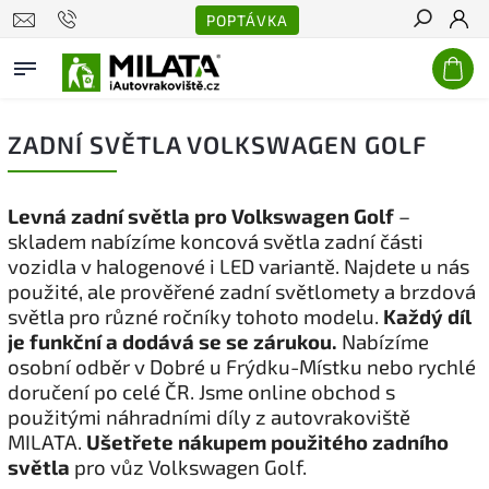
POPTÁVKA
Hledat
ZADNÍ SVĚTLA VOLKSWAGEN GOLF
Levná zadní světla pro Volkswagen Golf
–
skladem nabízíme koncová světla zadní části
vozidla v halogenové i LED variantě. Najdete u nás
použité, ale prověřené zadní světlomety a brzdová
světla pro různé ročníky tohoto modelu.
Každý díl
je funkční a dodává se se zárukou.
Nabízíme
osobní odběr v Dobré u Frýdku-Místku nebo rychlé
doručení po celé ČR. Jsme online obchod s
použitými náhradními díly z autovrakoviště
MILATA.
Ušetřete nákupem použitého zadního
světla
pro vůz Volkswagen Golf.