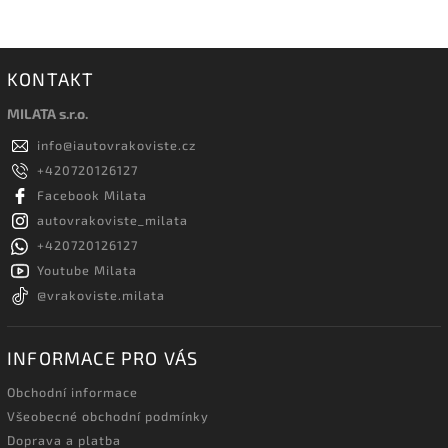
KONTAKT
MILATA s.r.o.
info
@
iautovrakoviste.cz
+420720126127
Facebook Milata
autovrakoviste_milata
+420720126127
Youtube Milata
@vrakoviste.milata
INFORMACE PRO VÁS
Obchodní informace
Všeobecné obchodní podmínky
Doprava a platba