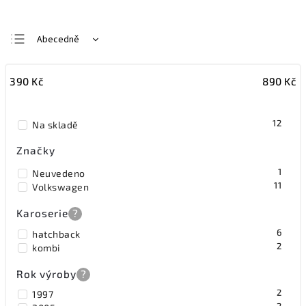
Abecedně
Nejlevnější
390
Kč
890
Kč
Nejdražší
Nejprodávanější
12
Na skladě
Značky
1
Neuvedeno
11
Volkswagen
Karoserie
?
6
hatchback
2
kombi
Rok výroby
?
2
1997