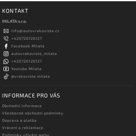
KONTAKT
MILATA s.r.o.
info
@
iautovrakoviste.cz
+420720126127
Facebook Milata
autovrakoviste_milata
+420720126127
Youtube Milata
@vrakoviste.milata
INFORMACE PRO VÁS
Obchodní informace
Všeobecné obchodní podmínky
Doprava a platba
Vrácení a reklamace
Podmínky užívání webu