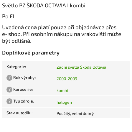
Světlo PZ ŠKODA OCTAVIA I kombi
Po FL
Uvedená cena platí pouze při objednávce přes
e‑shop. Při osobním nákupu na vrakovišti může
být odlišná.
Doplňkové parametry
Kategorie
:
Zadní světla Škoda Octavia
?
Rok výroby
:
2000-2009
?
Karoserie
:
kombi
?
Typ zdroje
:
halogen
Stav autodílu
:
Použitý, velmi dobrý