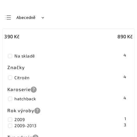
Abecedně
Nejlevnější
390
Kč
890
Kč
Nejdražší
Nejprodávanější
4
Na skladě
Značky
4
Citroën
Karoserie
?
4
hatchback
Rok výroby
?
1
2009
3
2009-2013