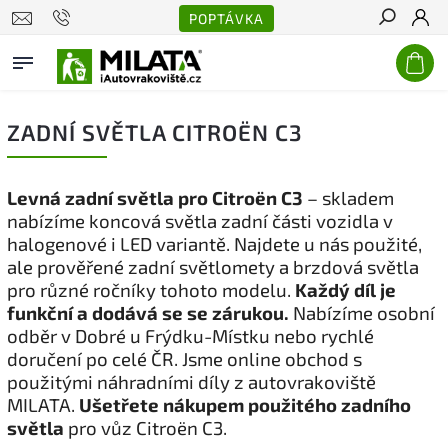
POPTÁVKA
Hledat
ZADNÍ SVĚTLA CITROËN C3
Levná zadní světla pro Citroën C3
– skladem
nabízíme koncová světla zadní části vozidla v
halogenové i LED variantě. Najdete u nás použité,
ale prověřené zadní světlomety a brzdová světla
pro různé ročníky tohoto modelu.
Každý díl je
funkční a dodává se se zárukou.
Nabízíme osobní
odběr v Dobré u Frýdku-Místku nebo rychlé
doručení po celé ČR. Jsme online obchod s
použitými náhradními díly z autovrakoviště
MILATA.
Ušetřete nákupem použitého zadního
světla
pro vůz Citroën C3.