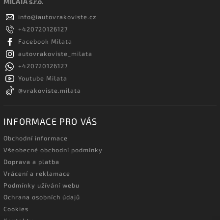
MILATA s.r.o.
info
@
iautovrakoviste.cz
+420720126127
Facebook Milata
autovrakoviste_milata
+420720126127
Youtube Milata
@vrakoviste.milata
INFORMACE PRO VÁS
Obchodní informace
Všeobecné obchodní podmínky
Doprava a platba
Vrácení a reklamace
Podmínky užívání webu
Ochrana osobních údajů
Cookies