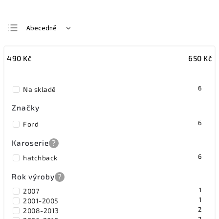
Abecedně
Nejlevnější
490
Kč
650
Kč
Nejdražší
Nejprodávanější
6
Na skladě
Značky
6
Ford
Karoserie
?
6
hatchback
Rok výroby
?
1
2007
1
2001-2005
2
2008-2013