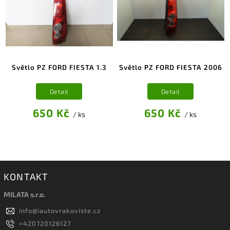
Světlo PZ FORD FIESTA 1.3
Světlo PZ FORD FIESTA 2006
Detail
Detail
650 Kč
650 Kč
/ ks
/ ks
KONTAKT
MILATA s.r.o.
info
@
iautovrakoviste.cz
+420720126127