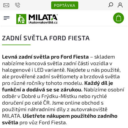
POPTÁVKA
Hledat
ZADNÍ SVĚTLA FORD FIESTA
Levná zadní světla pro Ford Fiesta
– skladem
nabízíme koncová světla zadní části vozidla v
halogenové i LED variantě. Najdete u nás použité,
ale prověřené zadní světlomety a brzdová světla
pro různé ročníky tohoto modelu.
Každý díl je
funkční a dodává se se zárukou.
Nabízíme osobní
odběr v Dobré u Frýdku-Místku nebo rychlé
doručení po celé ČR. Jsme online obchod s
použitými náhradními díly z autovrakoviště
MILATA.
Ušetřete nákupem použitého zadního
světla
pro vůz Ford Fiesta.