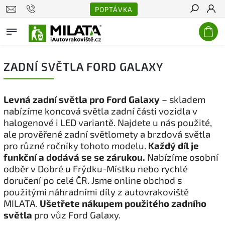
POPTÁVKA
Hledat
ZADNÍ SVĚTLA FORD GALAXY
Levná zadní světla pro Ford Galaxy
– skladem
nabízíme koncová světla zadní části vozidla v
halogenové i LED variantě. Najdete u nás použité,
ale prověřené zadní světlomety a brzdová světla
pro různé ročníky tohoto modelu.
Každý díl je
funkční a dodává se se zárukou.
Nabízíme osobní
odběr v Dobré u Frýdku-Místku nebo rychlé
doručení po celé ČR. Jsme online obchod s
použitými náhradními díly z autovrakoviště
MILATA.
Ušetřete nákupem použitého zadního
světla
pro vůz Ford Galaxy.