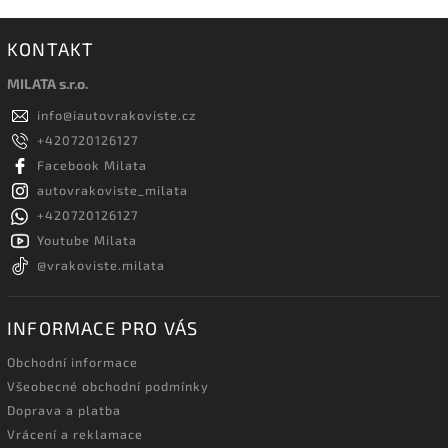
KONTAKT
MILATA s.r.o.
info
@
iautovrakoviste.cz
+420720126127
Facebook Milata
autovrakoviste_milata
+420720126127
Youtube Milata
@vrakoviste.milata
INFORMACE PRO VÁS
Obchodní informace
Všeobecné obchodní podmínky
Doprava a platba
Vrácení a reklamace