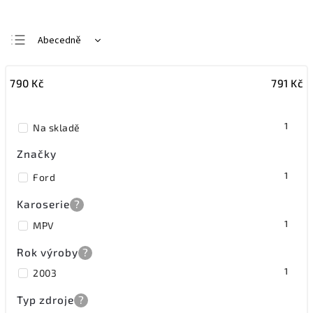
Abecedně
Nejlevnější
790
Kč
791
Kč
Nejdražší
Nejprodávanější
1
Na skladě
Značky
1
Ford
Karoserie
?
1
MPV
Rok výroby
?
1
2003
Typ zdroje
?