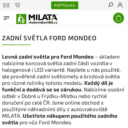
POPTÁVKA
Hledat
ZADNÍ SVĚTLA FORD MONDEO
Levná zadní světla pro Ford Mondeo
– skladem
nabízíme koncová světla zadní části vozidla v
halogenové i LED variantě. Najdete u nás použité,
ale prověřené zadní světlomety a brzdová světla
pro různé ročníky tohoto modelu.
Každý díl je
funkční a dodává se se zárukou.
Nabízíme osobní
odběr v Dobré u Frýdku-Místku nebo rychlé
doručení po celé ČR. Jsme online obchod s
použitými náhradními díly z autovrakoviště
MILATA.
Ušetřete nákupem použitého zadního
světla
pro vůz Ford Mondeo.