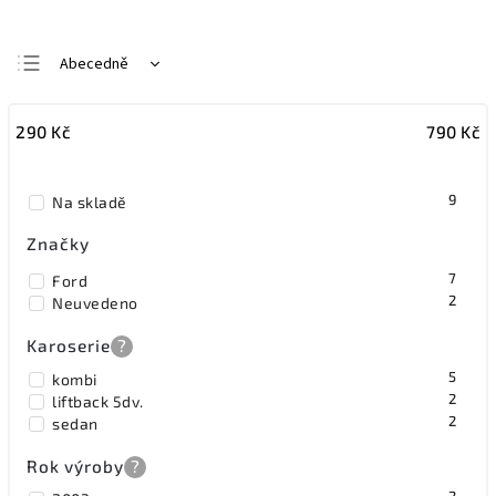
Abecedně
Nejlevnější
290
Kč
790
Kč
Nejdražší
Nejprodávanější
9
Na skladě
Značky
7
Ford
2
Neuvedeno
Karoserie
?
5
kombi
2
liftback 5dv.
2
sedan
Rok výroby
?