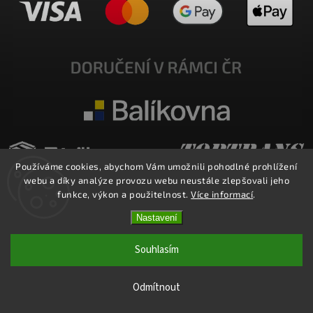
Používáme cookies, abychom Vám umožnili pohodlné prohlížení
webu a díky analýze provozu webu neustále zlepšovali jeho
funkce, výkon a použitelnost.
Více informací
.
Nastavení
Copyright 2026
E-SHOP MILATA
. Všechna práva vyhrazena.
Upravit nastavení cookies
Souhlasím
Vytvořil
Shoptet
| Design
Shoptak.cz.
Odmítnout