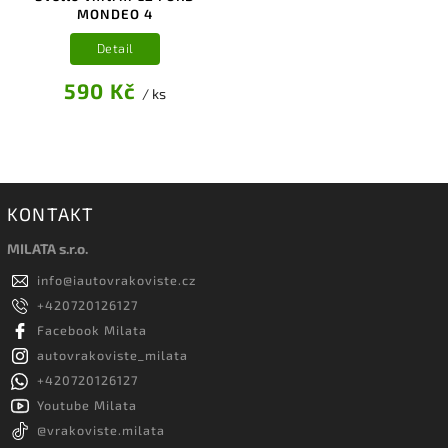
MONDEO 4
Detail
590 Kč
/ ks
KONTAKT
MILATA s.r.o.
info
@
iautovrakoviste.cz
+420720126127
Facebook Milata
autovrakoviste_milata
+420720126127
Youtube Milata
@vrakoviste.milata