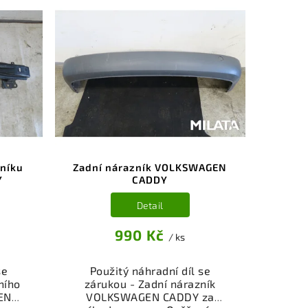
níku
Zadní nárazník VOLKSWAGEN
Y
CADDY
Detail
990 Kč
/ ks
se
Použitý náhradní díl se
ního
zárukou - Zadní nárazník
EN
VOLKSWAGEN CADDY za