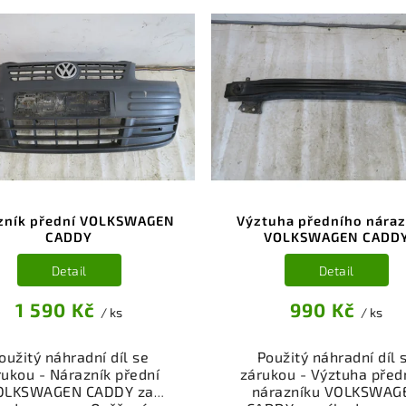
zník přední VOLKSWAGEN
Výztuha předního náraz
CADDY
VOLKSWAGEN CADD
Detail
Detail
1 590 Kč
990 Kč
/ ks
/ ks
oužitý náhradní díl se
Použitý náhradní díl 
rukou - Nárazník přední
zárukou - Výztuha před
OLKSWAGEN CADDY za
nárazníku VOLKSWAG