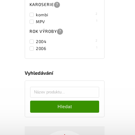
KAROSERIE
?
2
kombi
1
MPV
ROK VÝROBY
?
2
2004
1
2006
Vyhledávání
Hledat