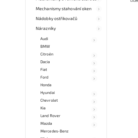
vý
odzk
Mechanismy stahování oken
Karos
váš
Nádobky ostřikovačů
Nárazníky
Nab
Audi
rych
BMW
Sa
v
Citroën
Dacia
Fiat
Ford
Honda
Hyundai
Chevrolet
Kia
Land Rover
Mazda
Mercedes-Benz