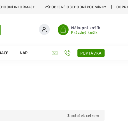
CHODNÍ INFORMACE
VŠEOBECNÉ OBCHODNÍ PODMÍNKY
DOPRA
Nákupní košík
Prázdný košík
MACE
NAPIŠTE NÁM
KONTAKTY
POPTÁVKA
3
položek celkem