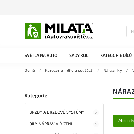
SVĚTLA NA AUTO
SADY KOL
KATEGORIE DÍLŮ
Domů
/
Karoserie - díly a součásti
/
Nárazníky
/
NÁRA
Kategorie
BRZDY A BRZDOVÉ SYSTÉMY
Abecedn
DÍLY NÁPRAV A ŘÍZENÍ