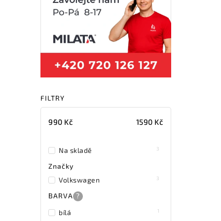
FILTRY
990
Kč
1590
Kč
3
Na skladě
Značky
3
Volkswagen
BARVA
?
1
bílá