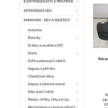
ELEKTROSOUČÁSTI A PŘÍSTROJE
INTERIÉROVÉ DÍLY
KAROSERIE - DÍLY A SOUČÁSTI
Autoskla
Blatníky
Držáky a osvětlení SPZ
Dveře
Nára
Dvířka palivových nádrží
Hagusy a příčníky
Chladičové stěny
Kapoty a části karoserie
Kliky dveří vnější
P
Masky, mřížky, lišty a kryty
zá
V
Mechanismy a ramena stěračů