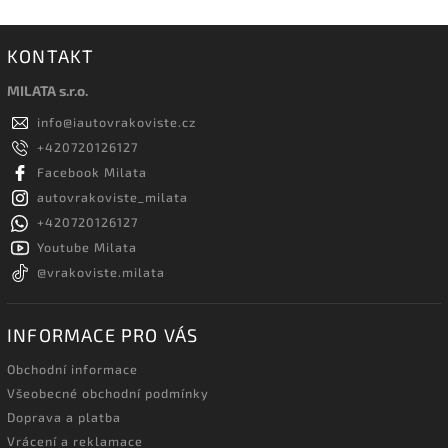
KONTAKT
MILATA s.r.o.
info
@
iautovrakoviste.cz
+420720126127
Facebook Milata
autovrakoviste_milata
+420720126127
Youtube Milata
@vrakoviste.milata
INFORMACE PRO VÁS
Obchodní informace
Všeobecné obchodní podmínky
Doprava a platba
Vrácení a reklamace