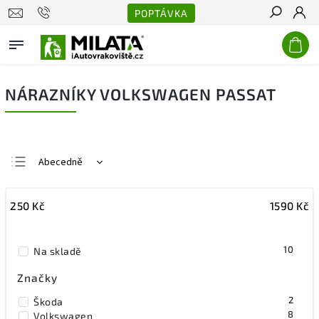
POPTÁVKA
Hledat
NÁRAZNÍKY VOLKSWAGEN PASSAT
Abecedně
Nejlevnější
250
Kč
1590
Kč
Nejdražší
Nejprodávanější
10
Na skladě
Značky
2
Škoda
8
Volkswagen