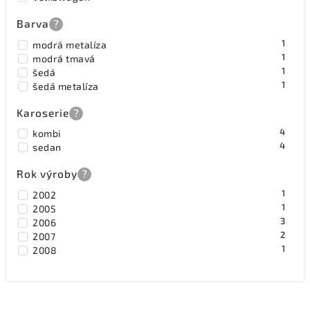
Barva
?
1
modrá metalíza
1
modrá tmavá
1
šedá
1
šedá metalíza
Karoserie
?
4
kombi
4
sedan
Rok výroby
?
1
2002
1
2005
3
2006
2
2007
1
2008