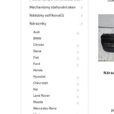
vý
odzk
Mechanismy stahování oken
Karos
váš
Nádobky ostřikovačů
Nárazníky
Nab
Audi
rych
BMW
Sa
v
Citroën
Dacia
Fiat
Ford
Honda
Nára
Hyundai
Chevrolet
Kia
Land Rover
Mazda
Mercedes-Benz
P