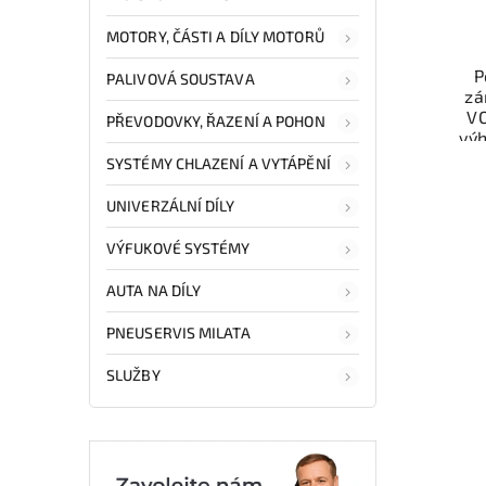
MOTORY, ČÁSTI A DÍLY MOTORŮ
P
PALIVOVÁ SOUSTAVA
zá
V
PŘEVODOVKY, ŘAZENÍ A POHON
vý
odzk
SYSTÉMY CHLAZENÍ A VYTÁPĚNÍ
Karos
váš
UNIVERZÁLNÍ DÍLY
VÝFUKOVÉ SYSTÉMY
Nab
rych
AUTA NA DÍLY
Sa
v
PNEUSERVIS MILATA
SLUŽBY