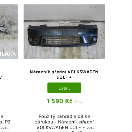
Nárazník přední VOLKSWAGEN
V
GOLF +
Detail
1 590 Kč
/ ks
se
Použitý náhradní díl se
ku PZ
zárukou - Nárazník přední
 za
VOLKSWAGEN GOLF + za