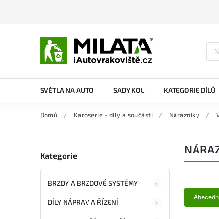
SVĚTLA NA AUTO
SADY KOL
KATEGORIE DÍLŮ
Domů
/
Karoserie - díly a součásti
/
Nárazníky
/
NÁRAZ
Kategorie
BRZDY A BRZDOVÉ SYSTÉMY
Abecedn
DÍLY NÁPRAV A ŘÍZENÍ