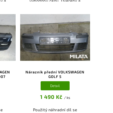
ý a
výhodnou cenu. Ověřený a
gorie
odzkoušený autodíl kategorie
ti pro
Karoserie - díly a součásti pro
kční
váš vůz. Ověřený a funkční
,
autodíl z vrakoviště,
.
připravený k montáži.
nebo
Nabízíme osobní odběr nebo
shop.
rychlé doručení přes e-shop.
nce
Samozřejmostí je garance
dě
vrácení peněz v případě
nespokojenosti.
WAGEN
Nárazník přední VOLKSWAGEN
007
GOLF 5
Detail
1 490 Kč
/ ks
se
Použitý náhradní díl se