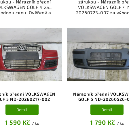
rukou - Nárazník přední
zárukou - Nárazník pře
OLKSWAGEN GOLF 4 za
VOLKSWAGEN GOLF 4 
hodnou cenu. Ověřený a
20260723-007 za výho
oušený autodíl kategorie
cenu. Ověřený a odzkou
erie - díly a součásti pro
autodíl kategorie Karose
 vůz. Ověřený a funkční
díly a součásti pro váš 
autodíl z vrakoviště,
Ověřený a funkční autod
připravený k montáži.
vrakoviště, připraven
ízíme osobní odběr nebo
montáži. Nabízíme oso
lé doručení přes e-shop.
odběr nebo rychlé doru
mozřejmostí je garance
přes e-shop. Samozřejmo
rácení peněz v případě
garance vrácení peně
nespokojenosti.
případě nespokojenost
zník přední VOLKSWAGEN
Nárazník přední VOLKS
LF 5 ND-20260217-002
GOLF 5 ND-20260526-
Detail
Detail
1 590 Kč
1 790 Kč
/ ks
/ ks