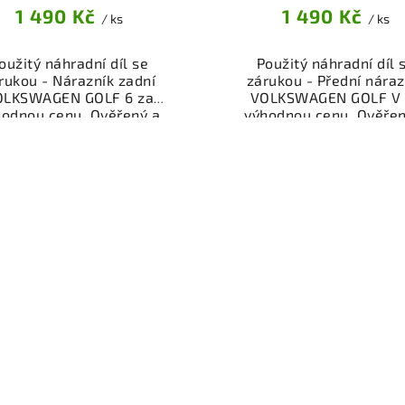
1 490 Kč
1 490 Kč
/ ks
/ ks
oužitý náhradní díl se
Použitý náhradní díl 
rukou - Nárazník zadní
zárukou - Přední náraz
OLKSWAGEN GOLF 6 za
VOLKSWAGEN GOLF V 
hodnou cenu. Ověřený a
výhodnou cenu. Ověřen
oušený autodíl kategorie
odzkoušený autodíl kate
erie - díly a součásti pro
Karoserie - díly a součás
 vůz. Ověřený a funkční
váš vůz. Ověřený a fun
autodíl z vrakoviště,
autodíl z vrakoviště
připravený k montáži.
připravený k montáži
ízíme osobní odběr nebo
Nabízíme osobní odběr 
lé doručení přes e-shop.
rychlé doručení přes e-
mozřejmostí je garance
Samozřejmostí je gara
rácení peněz v případě
vrácení peněz v přípa
nespokojenosti.
nespokojenosti.