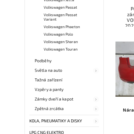
Volkswagen Passat
P
zá
Volkswagen Passat
Variant
VO
202
Volkswagen Phaeton
cen
Volkswagen Polo
auto
Volkswagen Sharan
díl
Ově
Volkswagen Touran
vr
mo
Podběhy
odb
Světla na auto
přes 
ga
Tažná zařízení
p
Vzpěry a panty
Zámky dveří a kapot
Zpětná zrcátka
Nára
KOLA, PNEUMATIKY A DISKY
LPG CNG ELEKTRO