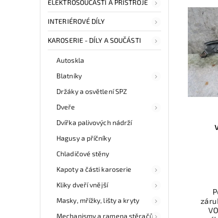
ELEKTROSOUČÁSTI A PŘÍSTROJE
INTERIÉROVÉ DÍLY
KAROSERIE - DÍLY A SOUČÁSTI
Autoskla
Blatníky
Držáky a osvětlení SPZ
Dveře
Dvířka palivových nádrží
Hagusy a příčníky
Chladičové stěny
Kapoty a části karoserie
Kliky dveří vnější
P
Masky, mřížky, lišty a kryty
záru
VO
Mechanismy a ramena stěračů