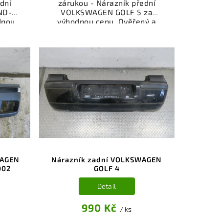
dní
zárukou - Nárazník přední
ND-
VOLKSWAGEN GOLF 5 za
dnou
výhodnou cenu. Ověřený a
šený
odzkoušený autodíl kategorie
rie -
Karoserie - díly a součásti pro
vůz.
váš vůz. Ověřený a funkční
íl z
autodíl z vrakoviště,
ý k
připravený k montáži.
bní
Nabízíme osobní odběr nebo
čení
rychlé doručení přes e-shop.
stí je
Samozřejmostí je garance
z v
vrácení peněz v případě
i.
nespokojenosti.
WAGEN
Nárazník zadní VOLKSWAGEN
002
GOLF 4
Detail
990 Kč
/ ks