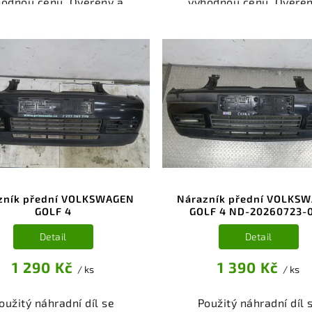
hodnou cenu. Ověřený a
výhodnou cenu. Ověřen
oušený autodíl kategorie
odzkoušený autodíl kate
erie - díly a součásti pro
Karoserie - díly a součás
 vůz. Ověřený a funkční
váš vůz. Ověřený a fun
autodíl z vrakoviště,
autodíl z vrakoviště
připravený k montáži.
připravený k montáži
ízíme osobní odběr nebo
Nabízíme osobní odběr 
lé doručení přes e-shop.
rychlé doručení přes e-
mozřejmostí je garance
Samozřejmostí je gara
rácení peněz v případě
vrácení peněz v přípa
nespokojenosti.
nespokojenosti.
zník přední VOLKSWAGEN
Nárazník přední VOLKS
GOLF 4
GOLF 4 ND-20260723-
Detail
Detail
1 290 Kč
1 390 Kč
/ ks
/ ks
oužitý náhradní díl se
Použitý náhradní díl 