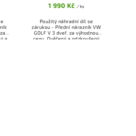
1 990 Kč
/ ks
se
Použitý náhradní díl se
ník
zárukou - Přední nárazník VW
za
GOLF V 3 dveř. za výhodnou
ý a
cenu. Ověřený a odzkoušený
gorie
autodíl kategorie Karoserie -
ti pro
díly a součásti pro váš vůz.
kční
Ověřený a funkční autodíl z
,
vrakoviště, připravený k
.
montáži. Nabízíme osobní
nebo
odběr nebo rychlé doručení
shop.
přes e-shop. Samozřejmostí je
nce
garance vrácení peněz v
dě
případě nespokojenosti.