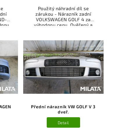
se
Použitý náhradní díl se
dní
zárukou - Nárazník zadní
ND-
VOLKSWAGEN GOLF 4 za
dnou
výhodnou cenu. Ověřený a
šený
odzkoušený autodíl kategorie
rie -
Karoserie - díly a součásti pro
vůz.
váš vůz. Ověřený a funkční
íl z
autodíl z vrakoviště,
ý k
připravený k montáži.
bní
Nabízíme osobní odběr nebo
čení
rychlé doručení přes e-shop.
stí je
Samozřejmostí je garance
z v
vrácení peněz v případě
i.
nespokojenosti.
WAGEN
Přední nárazník VW GOLF V 3
dveř.
Detail