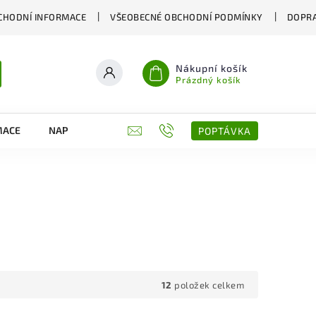
CHODNÍ INFORMACE
VŠEOBECNÉ OBCHODNÍ PODMÍNKY
DOPRA
Nákupní košík
Prázdný košík
MACE
NAPIŠTE NÁM
KONTAKTY
POPTÁVKA
12
položek celkem