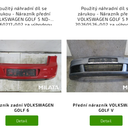
oužitý náhradní díl se
Použitý náhradní díl 
rukou - Nárazník přední
zárukou - Nárazník pře
LKSWAGEN GOLF 5 ND-
VOLKSWAGEN GOLF 5 
60217-002 za výhodnou
20260526-002 za výho
u. Ověřený a odzkoušený
cenu. Ověřený a odzkou
díl kategorie Karoserie -
autodíl kategorie Karose
y a součásti pro váš vůz.
díly a součásti pro váš 
řený a funkční autodíl z
Ověřený a funkční autod
akoviště, připravený k
vrakoviště, připraven
ntáži. Nabízíme osobní
montáži. Nabízíme oso
ěr nebo rychlé doručení
odběr nebo rychlé doru
e-shop. Samozřejmostí je
přes e-shop. Samozřejmo
rance vrácení peněz v
garance vrácení peně
řípadě nespokojenosti.
případě nespokojenost
zník zadní VOLKSWAGEN
Přední nárazník VOLKS
GOLF 6
GOLF V
Detail
Detail