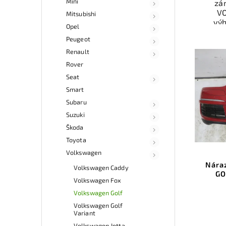
Mini
zá
V
Mitsubishi
vý
Opel
odzk
Peugeot
Karos
váš
Renault
Rover
Seat
Nab
rych
Smart
Sa
Subaru
v
Suzuki
Škoda
Toyota
Volkswagen
Nára
Volkswagen Caddy
GO
Volkswagen Fox
Volkswagen Golf
Volkswagen Golf
Variant
Volkswagen Jetta