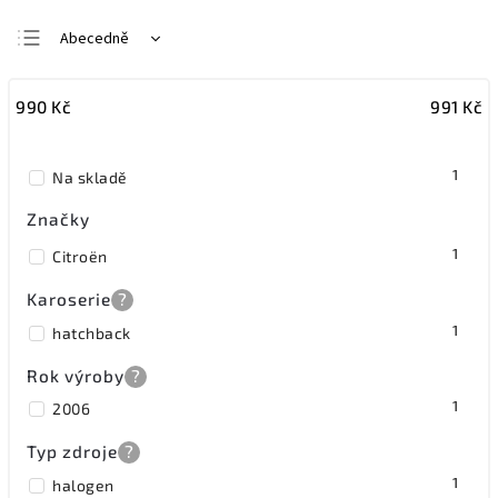
Abecedně
Nejlevnější
990
Kč
991
Kč
Nejdražší
Nejprodávanější
1
Na skladě
Značky
1
Citroën
Karoserie
?
1
hatchback
Rok výroby
?
1
2006
Typ zdroje
?
1
halogen