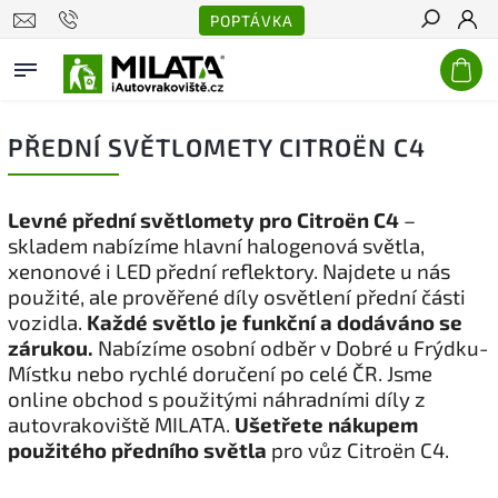
POPTÁVKA
Hledat
PŘEDNÍ SVĚTLOMETY CITROËN C4
Levné přední světlomety pro Citroën C4
–
skladem nabízíme hlavní halogenová světla,
xenonové i LED přední reflektory. Najdete u nás
použité, ale prověřené díly osvětlení přední části
vozidla.
Každé světlo je funkční a dodáváno se
zárukou.
Nabízíme osobní odběr v Dobré u Frýdku-
Místku nebo rychlé doručení po celé ČR. Jsme
online obchod s použitými náhradními díly z
autovrakoviště MILATA.
Ušetřete nákupem
použitého předního světla
pro vůz Citroën C4.