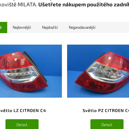
koviště MILATA.
Ušetřete nákupem použitého zadní
ě
Nejlevnější
Nejdražší
Nejprodávanější
Světlo LZ CITROEN C4
Světlo PZ CITROEN C
Detail
Detail