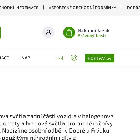
CHODNÍ INFORMACE
VŠEOBECNÉ OBCHODNÍ PODMÍNKY
DOPRA
Nákupní košík
Prázdný košík
MACE
NAPIŠTE NÁM
KONTAKTY
POPTÁVKA
á světla zadní části vozidla v halogenové
ětlomety a brzdová světla pro různé ročníky
.
Nabízíme osobní odběr v Dobré u Frýdku-
s použitými náhradními díly z