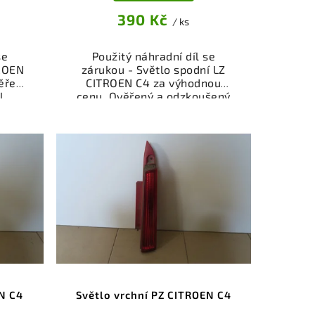
390 Kč
/ ks
se
Použitý náhradní díl se
TROEN
zárukou - Světlo spodní LZ
ěřený
CITROEN C4 za výhodnou
l
cenu. Ověřený a odzkoušený
ly a
autodíl osvětlení pro váš vůz.
ěřený
Možnost osobního odběru
viště,
nebo rychlé doručení přes
.
eshop. Garance vrácení peněz
nebo
v případě nespokojenosti.
shop.
nce
dě
EN C4
Světlo vrchní PZ CITROEN C4