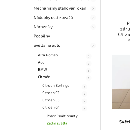
Mechanismy stahování oken
Nádobky ostřikovačů
P
Nárazníky
záru
C4 z
Podběhy
kat
Světla na auto
souč
Alfa Romeo
a fun
Audi
Nab
BMW
rych
Citroën
Sa
v
Citroën Berlingo
Citroën C2
Citroën C3
Citroën C4
Přední světlomety
Svět
Zadní světla