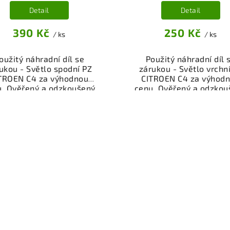
Detail
Detail
390 Kč
250 Kč
/ ks
/ ks
oužitý náhradní díl se
Použitý náhradní díl 
ukou - Světlo spodní PZ
zárukou - Světlo vrchn
TROEN C4 za výhodnou
CITROEN C4 za výhod
u. Ověřený a odzkoušený
cenu. Ověřený a odzkou
díl osvětlení pro váš vůz.
autodíl osvětlení pro váš
žnost osobního odběru
Možnost osobního odb
bo rychlé doručení přes
nebo rychlé doručení p
p. Garance vrácení peněz
eshop. Garance vrácení 
případě nespokojenosti.
v případě nespokojenos