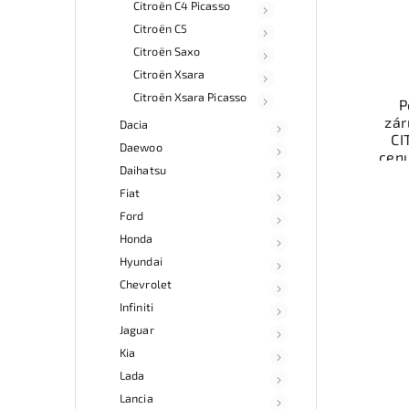
Citroën C4 Picasso
Citroën C5
Citroën Saxo
Citroën Xsara
Citroën Xsara Picasso
P
zár
Dacia
CI
Daewoo
cen
Daihatsu
auto
Mo
Fiat
ne
Ford
esho
Honda
v 
Hyundai
Chevrolet
Infiniti
Jaguar
Kia
Lada
Lancia