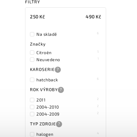
FILTRY
250
Kč
490
Kč
6
Na skladě
Značky
5
Citroën
1
Neuvedeno
KAROSERIE
?
6
hatchback
ROK VÝROBY
?
2
2011
2
2004-2010
2
2004-2009
TYP ZDROJE
?
4
halogen