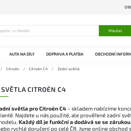
OB
Hledat
AUTA NA DÍLY
DOPRAVA A PLATBA
OBCHODNÍ INFOR
/
Citroën
/
Citroën C4
/
Zadní světla
 SVĚTLA CITROËN C4
adní světla pro Citroën C4
– skladem nabízíme koncov
riantě. Najdete u nás použité, ale prověřené zadní sv
modelu.
Každý díl je funkční a dodává se se zárukou
ebo rychlé doručení po celé ČR. Jsme online obchod 