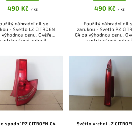
490 Kč
490 Kč
/ ks
/ ks
oužitý náhradní díl se
Použitý náhradní díl 
kou - Světlo LZ CITROEN
zárukou - Světlo PZ CI
a výhodnou cenu. Ověřený
C4 za výhodnou cenu. Ov
a odzkoušený autodíl
a odzkoušený autodí
egorie Karoserie - díly a
kategorie Karoserie - dí
ásti pro váš vůz. Ověřený
součásti pro váš vůz. Ov
kční autodíl z vrakoviště,
a funkční autodíl z vrako
připravený k montáži.
připravený k montáži
ízíme osobní odběr nebo
Nabízíme osobní odběr 
lé doručení přes e-shop.
rychlé doručení přes e-
mozřejmostí je garance
Samozřejmostí je gara
rácení peněz v případě
vrácení peněz v přípa
nespokojenosti.
nespokojenosti.
lo spodní PZ CITROEN C4
Světlo vrchní LZ CITRO