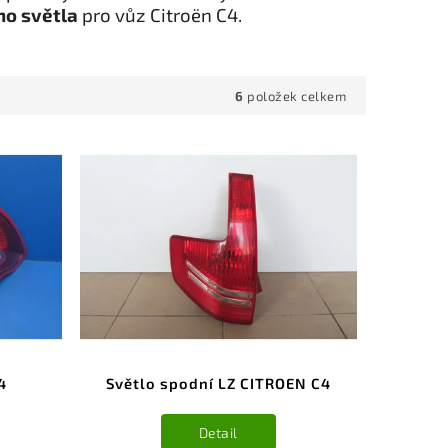
ho světla
pro vůz Citroën C4.
6
položek celkem
4
Světlo spodní LZ CITROEN C4
Detail