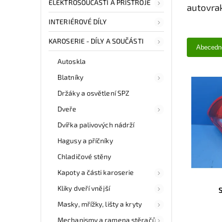
ELEKTROSOUČÁSTI A PŘÍSTROJE
autovra
INTERIÉROVÉ DÍLY
KAROSERIE - DÍLY A SOUČÁSTI
Abecedn
Autoskla
Blatníky
Držáky a osvětlení SPZ
Dveře
Dvířka palivových nádrží
Hagusy a příčníky
Chladičové stěny
Kapoty a části karoserie
Kliky dveří vnější
Masky, mřížky, lišty a kryty
Mechanismy a ramena stěračů