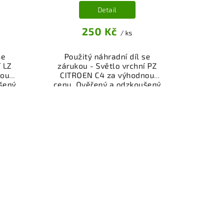
Detail
250 Kč
/ ks
se
Použitý náhradní díl se
í LZ
zárukou - Světlo vrchní PZ
nou
CITROEN C4 za výhodnou
šený
cenu. Ověřený a odzkoušený
 vůz.
autodíl osvětlení pro váš vůz.
ěru
Možnost osobního odběru
řes
nebo rychlé doručení přes
peněz
eshop. Garance vrácení peněz
ti.
v případě nespokojenosti.