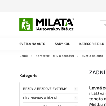
SVĚTLA NA AUTO
SADY KOL
KATEGORIE DÍLŮ
Domů
/
Karoserie - díly a součásti
/
Světla na auto
ZADNÍ
Kategorie
Levná z
BRZDY A BRZDOVÉ SYSTÉMY
i LED va
DÍLY NÁPRAV A ŘÍZENÍ
tohoto 
Místku n