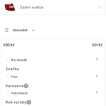
Zadní světla
Abecedně
Nejlevnější
550
Kč
551
Kč
Nejdražší
Nejprodávanější
1
Na skladě
Značky
1
Fiat
Karoserie
?
1
hatchback
Rok výroby
?