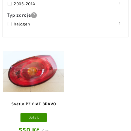
1
2006-2014
Typ zdroje
?
1
halogen
Světlo PZ FIAT BRAVO
Detail
550 Kč
/ ks