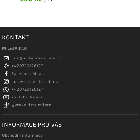
KONTAKT
MILATA s.r.o.
info
@
iautovrakoviste.cz
+420720126127
Facebook Milata
autovrakoviste_milata
+420720126127
Youtube Milata
@vrakoviste.milata
INFORMACE PRO VÁS
Obchodní informace