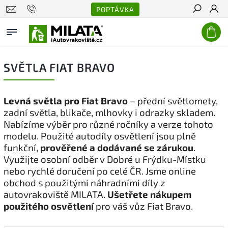
POPTÁVKA
Hledat
SVĚTLA FIAT BRAVO
Levná světla pro Fiat Bravo
– přední světlomety,
zadní světla, blikače, mlhovky i odrazky skladem.
Nabízíme výběr pro různé ročníky a verze tohoto
modelu. Použité autodíly osvětlení jsou plně
funkční,
prověřené a dodávané se zárukou
.
Využijte osobní odběr v Dobré u Frýdku-Místku
nebo rychlé doručení po celé ČR. Jsme online
obchod s použitými náhradními díly z
autovrakoviště MILATA.
Ušetřete nákupem
použitého osvětlení
pro váš vůz Fiat Bravo.